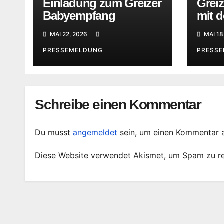
Einladung zum Greizer
Greiz
Babyempfang
mit d
Feue
MAI 22, 2026
MAI 18
PRESSEMELDUNG
PRESS
Schreibe einen Kommentar
Du musst
angemeldet
sein, um einen Kommentar 
Diese Website verwendet Akismet, um Spam zu r