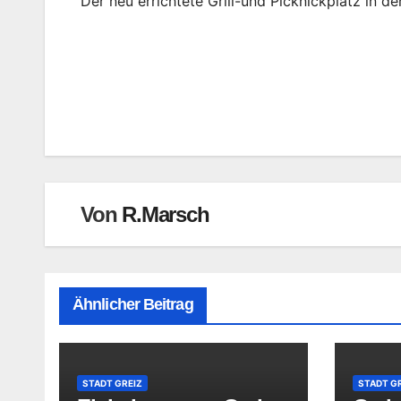
Der neu errichtete Grill-und Picknickplatz in de
Beitragsnavigation
Von
R.Marsch
Ähnlicher Beitrag
STADT GREIZ
STADT G