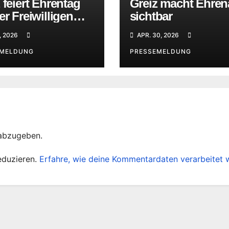
 feiert Ehrentag
Greiz macht Ehre
er Freiwilligen
sichtbar
rwehr
, 2026
APR. 30, 2026
EMELDUNG
PRESSEMELDUNG
abzugeben.
eduzieren.
Erfahre, wie deine Kommentardaten verarbeitet 