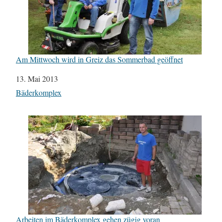
Am Mittwoch wird in Greiz das Sommerbad geöffnet
Datum
13. Mai 2013
In Bezug auf
Bäderkomplex
Arbeiten im Bäderkomplex gehen zügig voran