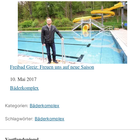
Freibad Greiz: Freuen uns auf neue Saison
Datum
10. Mai 2017
In Bezug auf
Bäderkomplex
Kategorien:
Bäderkomplex
Schlagwörter:
Bäderkomplex
Vogtlandspiegel