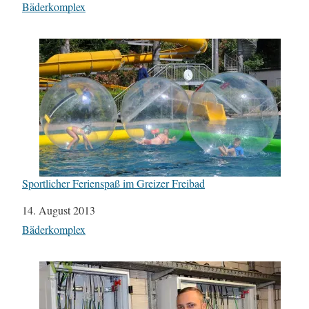
In Bezug auf
Bäderkomplex
Sportlicher Ferienspaß im Greizer Freibad
Datum
14. August 2013
In Bezug auf
Bäderkomplex