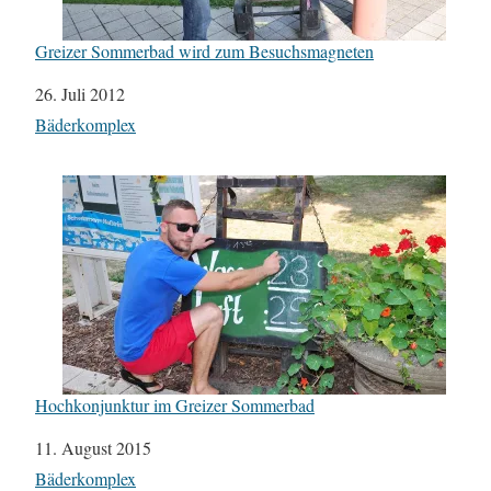
Greizer Sommerbad wird zum Besuchsmagneten
Datum
26. Juli 2012
In Bezug auf
Bäderkomplex
Hochkonjunktur im Greizer Sommerbad
Datum
11. August 2015
In Bezug auf
Bäderkomplex