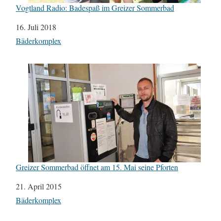
Vogtland Radio: Badespaß im Greizer Sommerbad
Datum
16. Juli 2018
In Bezug auf
Bäderkomplex
Greizer Sommerbad öffnet am 15. Mai seine Pforten
Datum
21. April 2015
In Bezug auf
Bäderkomplex