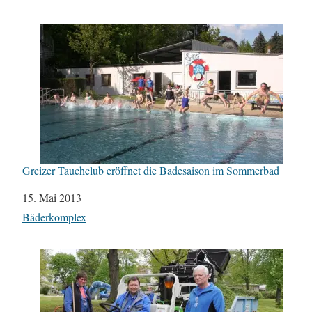
Greizer Tauchclub eröffnet die Badesaison im Sommerbad
Datum
15. Mai 2013
In Bezug auf
Bäderkomplex