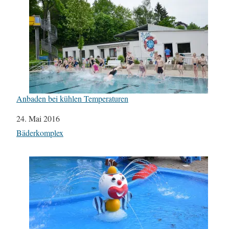
Anbaden bei kühlen Temperaturen
Datum
24. Mai 2016
In Bezug auf
Bäderkomplex