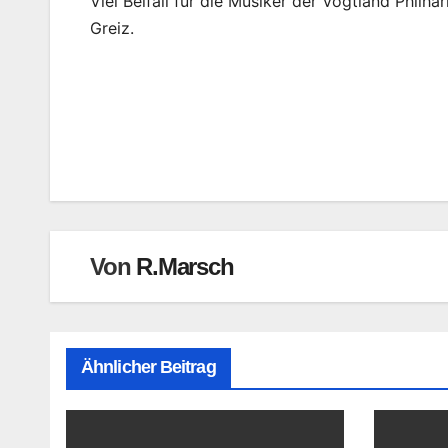
Viel Beifall für die Musiker der Vogtland Phil
Greiz.
Beitragsnavigation
Von
R.Marsch
Ähnlicher Beitrag