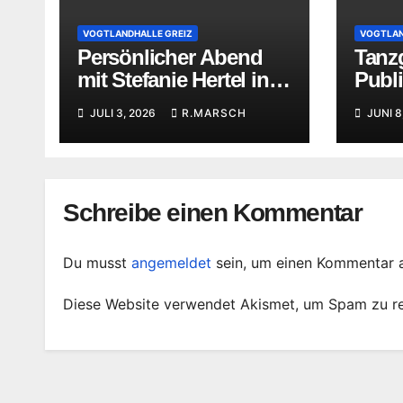
VOGTLANDHALLE GREIZ
VOGTLAN
Persönlicher Abend
Tanzg
mit Stefanie Hertel in
Publ
der Vogtlandhalle
Vogtl
JULI 3, 2026
R.MARSCH
JUNI 8
Greiz
Schreibe einen Kommentar
Du musst
angemeldet
sein, um einen Kommentar 
Diese Website verwendet Akismet, um Spam zu r