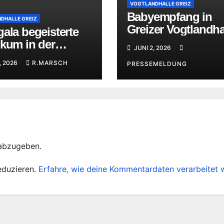
VOGTLANDHALLE GREIZ
Babyempfang in
DHALLE GREIZ
Greizer Vogtlandha
ala begeisterte
und Kinderfest
ikum in der
JUNI 2, 2026
andhalle Greiz
, 2026
R.MARSCH
PRESSEMELDUNG
abzugeben.
eduzieren.
Erfahre, wie deine Kommentardaten verarbeitet 