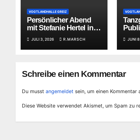
VOGTLANDHALLE GREIZ
VOGTLAN
Persönlicher Abend
Tanzg
mit Stefanie Hertel in
Publ
der Vogtlandhalle
Vogtl
JULI 3, 2026
R.MARSCH
JUNI 8
Greiz
Schreibe einen Kommentar
Du musst
angemeldet
sein, um einen Kommentar 
Diese Website verwendet Akismet, um Spam zu r