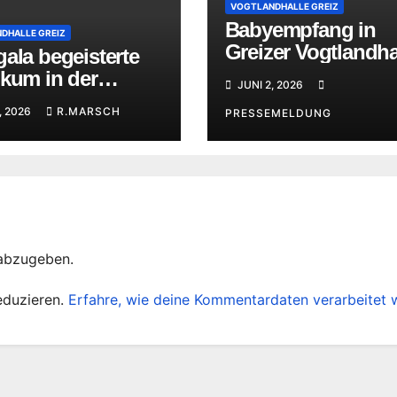
VOGTLANDHALLE GREIZ
Babyempfang in
DHALLE GREIZ
Greizer Vogtlandha
ala begeisterte
und Kinderfest
ikum in der
JUNI 2, 2026
andhalle Greiz
, 2026
R.MARSCH
PRESSEMELDUNG
abzugeben.
eduzieren.
Erfahre, wie deine Kommentardaten verarbeitet 