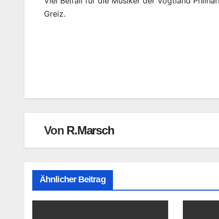
Viel Beifall für die Musiker der Vogtland Phil
Greiz.
Beitragsnavigation
Von
R.Marsch
Ähnlicher Beitrag