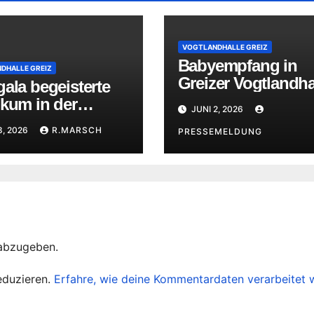
VOGTLANDHALLE GREIZ
Babyempfang in
DHALLE GREIZ
Greizer Vogtlandha
ala begeisterte
und Kinderfest
ikum in der
JUNI 2, 2026
andhalle Greiz
8, 2026
R.MARSCH
PRESSEMELDUNG
abzugeben.
eduzieren.
Erfahre, wie deine Kommentardaten verarbeitet 