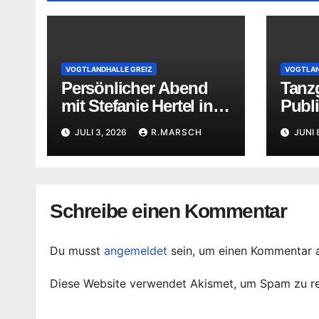
VOGTLANDHALLE GREIZ
VOGTLAN
Persönlicher Abend
Tanzg
mit Stefanie Hertel in
Publ
der Vogtlandhalle
Vogtl
JULI 3, 2026
R.MARSCH
JUNI 
Greiz
Schreibe einen Kommentar
Du musst
angemeldet
sein, um einen Kommentar 
Diese Website verwendet Akismet, um Spam zu r