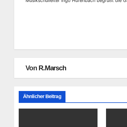
Musikschulleiter Ingo Hufenbach begrüßt die G
Beitragsnavigation
Von
R.Marsch
Ähnlicher Beitrag