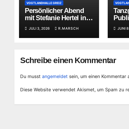
VOGTLANDHALLE GREIZ
VOGTLAN
Persönlicher Abend
Tanzg
mit Stefanie Hertel in
Publ
der Vogtlandhalle
Vogtl
JULI 3, 2026
R.MARSCH
JUNI 8
Greiz
Schreibe einen Kommentar
Du musst
angemeldet
sein, um einen Kommentar 
Diese Website verwendet Akismet, um Spam zu r