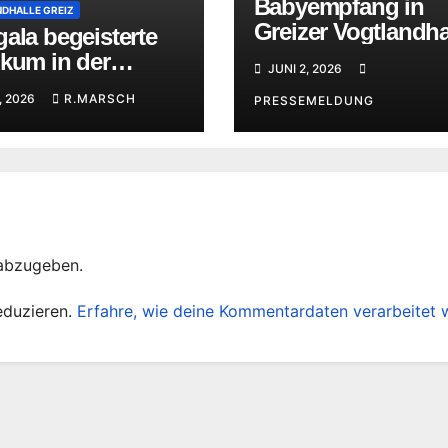
Babyempfang in
DHALLE GREIZ
Greizer Vogtlandha
ala begeisterte
und Kinderfest
ikum in der
JUNI 2, 2026
andhalle Greiz
, 2026
R.MARSCH
PRESSEMELDUNG
abzugeben.
eduzieren.
Erfahre, wie deine Kommentardaten verarbeitet 