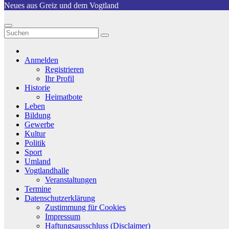
Neues aus Greiz und dem Vogtland
Anmelden
Registrieren
Ihr Profil
Historie
Heimatbote
Leben
Bildung
Gewerbe
Kultur
Politik
Sport
Umland
Vogtlandhalle
Veranstaltungen
Termine
Datenschutzerklärung
Zustimmung für Cookies
Impressum
Haftungsausschluss (Disclaimer)