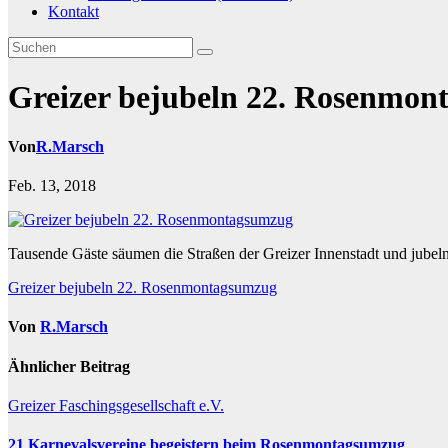
Kontakt
Greizer bejubeln 22. Rosenmo
Von
R.Marsch
Feb. 13, 2018
Tausende Gäste säumen die Straßen der Greizer Innenstadt und jube
Beitragsnavigation
Greizer bejubeln 22. Rosenmontagsumzug
Von
R.Marsch
Ähnlicher Beitrag
Greizer Faschingsgesellschaft e.V.
21 Karnevalsvereine begeistern beim Rosenmontagsumzug