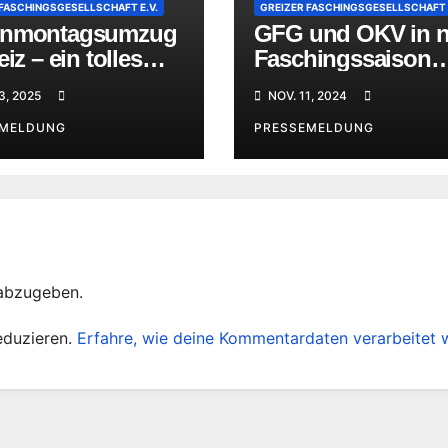
 FASCHINGSGESELLSCHAFT E.V.
GREIZER FASCHINGSGESELLSCHAFT E
enmontagsumzug
GFG und OKV in 
eiz – ein tolles
Faschingssaison
nis
gestartet
3, 2025
NOV. 11, 2024
EMELDUNG
PRESSEMELDUNG
abzugeben.
eduzieren.
Erfahre, wie deine Kommentardaten verarbeitet 