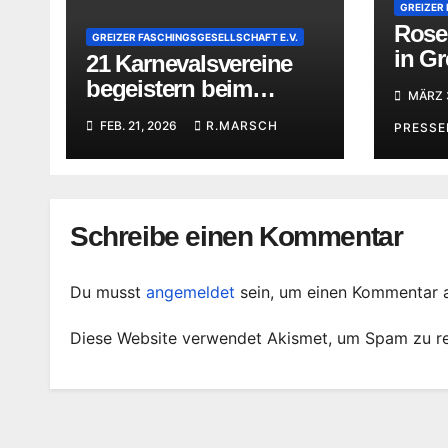
GREIZER
Ros
GREIZER FASCHINGSGESELLSCHAFT E.V.
in Gr
21 Karnevalsvereine
Erleb
begeistern beim
MÄRZ 
Rosenmontagsumzug
FEB. 21, 2026
R.MARSCH
PRESS
Schreibe einen Kommentar
Du musst
angemeldet
sein, um einen Kommentar 
Diese Website verwendet Akismet, um Spam zu r