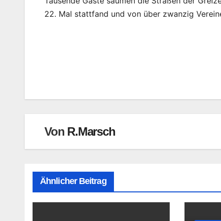
Tausende Gäste säumen die Straßen der Greiz
22. Mal stattfand und von über zwanzig Verein
Beitragsnavigation
Von
R.Marsch
Ähnlicher Beitrag