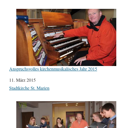
Anspruchsvolles kirchenmusikalisches Jahr 2015
Datum
11. März 2015
In Bezug auf
Stadtkirche St. Marien