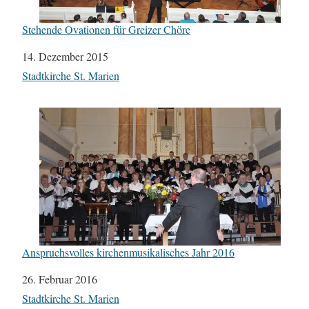
Stehende Ovationen für Greizer Chöre
Datum
14. Dezember 2015
In Bezug auf
Stadtkirche St. Marien
Anspruchsvolles kirchenmusikalisches Jahr 2016
Datum
26. Februar 2016
In Bezug auf
Stadtkirche St. Marien