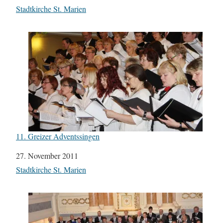
In Bezug auf
Stadtkirche St. Marien
11. Greizer Adventssingen
Datum
27. November 2011
In Bezug auf
Stadtkirche St. Marien