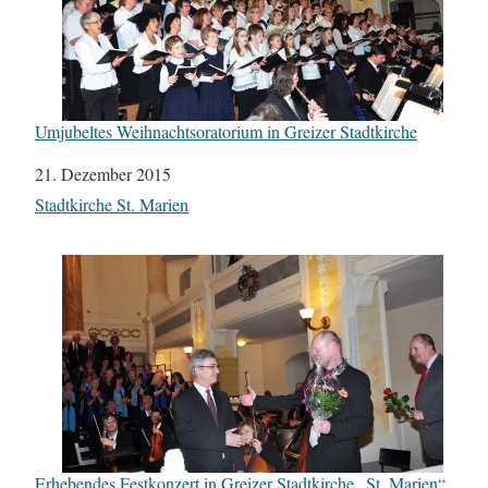
Umjubeltes Weihnachtsoratorium in Greizer Stadtkirche
Datum
21. Dezember 2015
In Bezug auf
Stadtkirche St. Marien
Erhebendes Festkonzert in Greizer Stadtkirche „St. Marien“