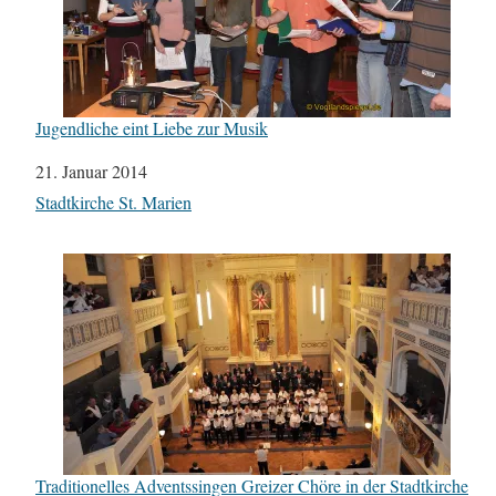
Jugendliche eint Liebe zur Musik
Datum
21. Januar 2014
In Bezug auf
Stadtkirche St. Marien
Traditionelles Adventssingen Greizer Chöre in der Stadtkirche