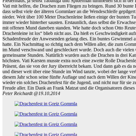
Fledermaus, ja selbst Tabaluga und Spiderman tummelten sich in de
Vati mit helfen, die Drachen zum Fliegen zu bringen. Rund 30 bunte 
dass selbst viele der älteren Gommlaer an die Wendeschleife gepilger
nieder. Weit über 100 Meter Drachenleine ließen einige der bunten Tu
immer wieder hinterher sausten. Erstaunlich, dass selbst die Erwachs
mit offenen Mund daneben standen. Wie hatte doch schon Otto Reuter
Drachenleine ist los“ blieb nicht aus. Da hieß es Geschwindigkeit a
Schadenfreude der Anwesenden gelang dies. Ein buntes Gewimmel a
hatte. Ein Nachmittag so richtig nach dem Willen aller, die zum Gomm
im Mund verschwand und geschleckert wurde. Doch auch die vielen Gr
gemeinsame Stunden. Natürlich wurden auch die Drachen in drei Kate
höchsten. Vati Karsten musste extra noch eine zweite Rolle Drachenl
Präsent, das sie von der Jury überreicht bekam. Und dann gab es da 
und dieser weit über eine Stunde im Wind tanzte, wobei der lange ver
diesem Jahr schon seine fünfte Auflage und nach dem Willen der Kinde
wieder ein solches Drachenfest für die Jugend, und nicht nur für sie
Freude aller. Ein Dank an Frank Matzat und die Organisatoren dieses
Peter Reichardt @19.10.2014