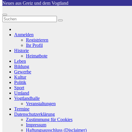
Neues aus Greiz und dem Vogtland
Anmelden
Registrieren
Ihr Profil
Historie
Heimatbote
Leben
Bildung
Gewerbe
Kultur
Politik
Sport
Umland
Vogtlandhalle
Veranstaltungen
Termine
Datenschutzerklärung
Zustimmung für Cookies
Impressum
Haftungsausschluss (Disclaimer)