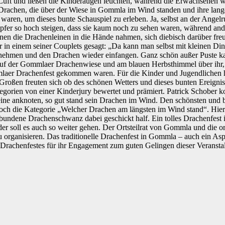
r Luft und ließen die Kinderaugen leuchten, während die Erwachsene
Drachen, die über der Wiese in Gommla im Wind standen und ihre langen
t waren, um dieses bunte Schauspiel zu erleben. Ja, selbst an der Ange
pfer so hoch steigen, dass sie kaum noch zu sehen waren, während ande
enen die Drachenleinen in die Hände nahmen, sich diebisch darüber fre
 in einem seiner Couplets gesagt: „Da kann man selbst mit kleinen D
ufnehmen und den Drachen wieder einfangen. Ganz schön außer Puste ka
uf der Gommlaer Drachenwiese und am blauen Herbsthimmel über ihr, 
laer Drachenfest gekommen waren. Für die Kinder und Jugendlichen hatt
oßen freuten sich ob des schönen Wetters und dieses bunten Ereignis
gorien von einer Kinderjury bewertet und prämiert. Patrick Schober ko
eine anknoten, so gut stand sein Drachen im Wind. Den schönsten und b
noch die Kategorie „Welcher Drachen am längsten im Wind stand“. Hier 
bundene Drachenschwanz dabei geschickt half. Ein tolles Drachenfest in
r soll es auch so weiter gehen. Der Ortsteilrat von Gommla und die ort
 zu organisieren. Das traditionelle Drachenfest in Gommla – auch ein A
 Drachenfestes für ihr Engagement zum guten Gelingen dieser Veransta