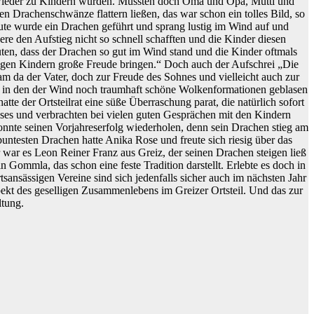
n wieder zu Kindern wurden. Mussten doch Oma und Opa, Mutti und
 Drachenschwänze flattern ließen, das war schon ein tolles Bild, so
lrute wurde ein Drachen geführt und sprang lustig im Wind auf und
re den Aufstieg nicht so schnell schafften und die Kinder diesen
uten, dass der Drachen so gut im Wind stand und die Kinder oftmals
ingen Kindern große Freude bringen.“ Doch auch der Aufschrei „Die
m da der Vater, doch zur Freude des Sohnes und vielleicht auch zur
in den der Wind noch traumhaft schöne Wolkenformationen geblasen
e der Ortsteilrat eine süße Überraschung parat, die natürlich sofort
ses und verbrachten bei vielen guten Gesprächen mit den Kindern
nnte seinen Vorjahreserfolg wiederholen, denn sein Drachen stieg am
untesten Drachen hatte Anika Rose und freute sich riesig über das
war es Leon Reiner Franz aus Greiz, der seinen Drachen steigen ließ
 Gommla, das schon eine feste Tradition darstellt. Erlebte es doch in
sansässigen Vereine sind sich jedenfalls sicher auch im nächsten Jahr
spekt des geselligen Zusammenlebens im Greizer Ortsteil. Und das zur
ltung.