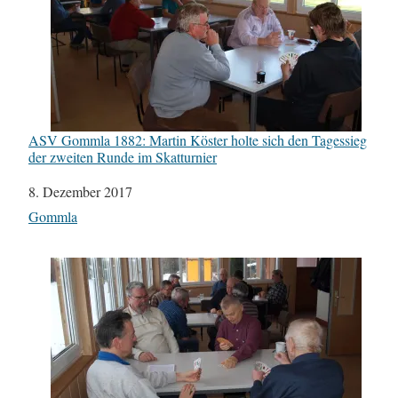
ASV Gommla 1882: Martin Köster holte sich den Tagessieg
der zweiten Runde im Skatturnier
Datum
8. Dezember 2017
In Bezug auf
Gommla