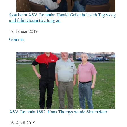
Skat beim ASV Gommla: Harald Geiler holt sich Tagessieg
und führt Gesamtwertung an
Datum
17. Januar 2019
In Bezug auf
Gommla
ASV Gommla 1882: Hans Thomys wurde Skatmeister
Datum
16. April 2019