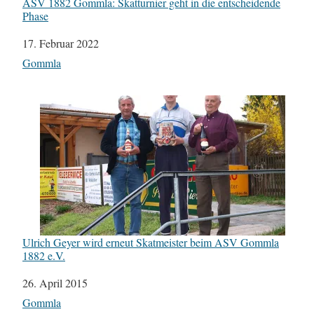
ASV 1882 Gommla: Skatturnier geht in die entscheidende
Phase
Datum
17. Februar 2022
In Bezug auf
Gommla
Ulrich Geyer wird erneut Skatmeister beim ASV Gommla
1882 e.V.
Datum
26. April 2015
In Bezug auf
Gommla