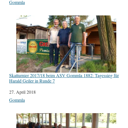
In Bezug auf
Gommla
Skatturnier 2017/18 beim ASV Gommla 1882: Tagessieg für
Harald Geiler in Runde 7
Datum
27. April 2018
In Bezug auf
Gommla