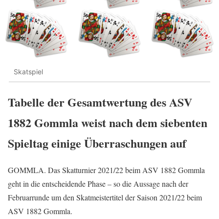
Skatspiel
Tabelle der Gesamtwertung des ASV
1882 Gommla weist nach dem siebenten
Spieltag einige Überraschungen auf
GOMMLA. Das Skatturnier 2021/22 beim ASV 1882 Gommla
geht in die entscheidende Phase – so die Aussage nach der
Februarrunde um den Skatmeistertitel der Saison 2021/22 beim
ASV 1882 Gommla.