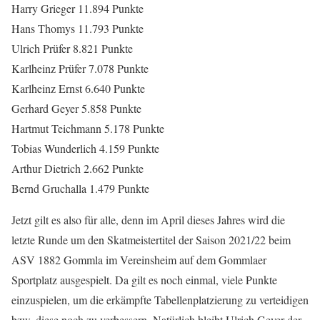
Harry Grieger 11.894 Punkte
Hans Thomys 11.793 Punkte
Ulrich Prüfer 8.821 Punkte
Karlheinz Prüfer 7.078 Punkte
Karlheinz Ernst 6.640 Punkte
Gerhard Geyer 5.858 Punkte
Hartmut Teichmann 5.178 Punkte
Tobias Wunderlich 4.159 Punkte
Arthur Dietrich 2.662 Punkte
Bernd Gruchalla 1.479 Punkte
Jetzt gilt es also für alle, denn im April dieses Jahres wird die
letzte Runde um den Skatmeistertitel der Saison 2021/22 beim
ASV 1882 Gommla im Vereinsheim auf dem Gommlaer
Sportplatz ausgespielt. Da gilt es noch einmal, viele Punkte
einzuspielen, um die erkämpfte Tabellenplatzierung zu verteidigen
bzw. diese noch zu verbessern. Natürlich bleibt Ulrich Geyer der