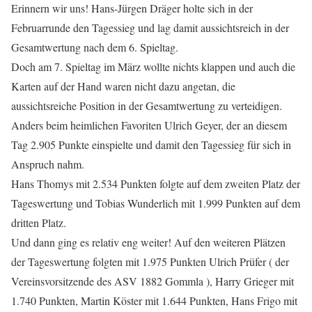
Erinnern wir uns! Hans-Jürgen Dräger holte sich in der
Februarrunde den Tagessieg und lag damit aussichtsreich in der
Gesamtwertung nach dem 6. Spieltag.
Doch am 7. Spieltag im März wollte nichts klappen und auch die
Karten auf der Hand waren nicht dazu angetan, die
aussichtsreiche Position in der Gesamtwertung zu verteidigen.
Anders beim heimlichen Favoriten Ulrich Geyer, der an diesem
Tag 2.905 Punkte einspielte und damit den Tagessieg für sich in
Anspruch nahm.
Hans Thomys mit 2.534 Punkten folgte auf dem zweiten Platz der
Tageswertung und Tobias Wunderlich mit 1.999 Punkten auf dem
dritten Platz.
Und dann ging es relativ eng weiter! Auf den weiteren Plätzen
der Tageswertung folgten mit 1.975 Punkten Ulrich Prüfer ( der
Vereinsvorsitzende des ASV 1882 Gommla ), Harry Grieger mit
1.740 Punkten, Martin Köster mit 1.644 Punkten, Hans Frigo mit