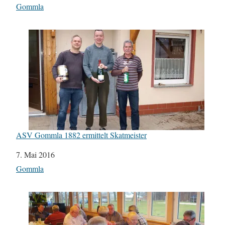
In Bezug auf
Gommla
ASV Gommla 1882 ermittelt Skatmeister
Datum
7. Mai 2016
In Bezug auf
Gommla