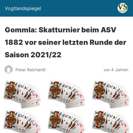
Vogtlandspiegel
Gommla: Skatturnier beim ASV
1882 vor seiner letzten Runde der
Saison 2021/22
Peter Reichardt
vor 4 Jahren