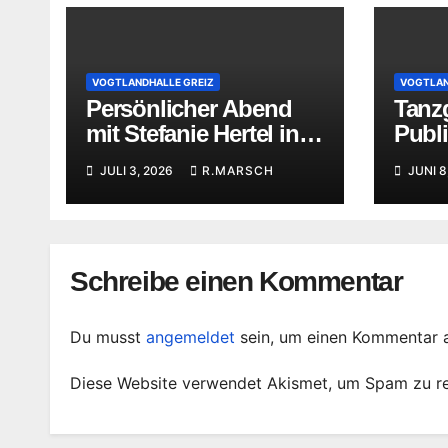
VOGTLANDHALLE GREIZ
VOGTLAN
Persönlicher Abend
Tanzg
mit Stefanie Hertel in
Publ
der Vogtlandhalle
Vogtl
JULI 3, 2026
R.MARSCH
JUNI 8
Greiz
Schreibe einen Kommentar
Du musst
angemeldet
sein, um einen Kommentar 
Diese Website verwendet Akismet, um Spam zu r