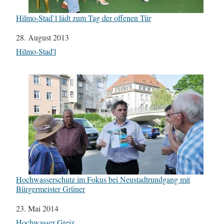
Hilmo-Stad`l lädt zum Tag der offenen Tür
Datum
28. August 2013
In Bezug auf
Hilmo-Stad'l
Hochwasserschutz im Fokus bei Neustadtrundgang mit
Bürgermeister Grüner
Datum
23. Mai 2014
In Bezug auf
Hochwasser Greiz