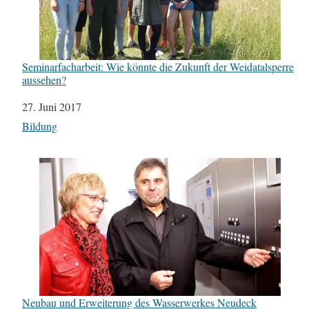
Seminarfacharbeit: Wie könnte die Zukunft der Weidatalsperre
aussehen?
Datum
27. Juni 2017
In Bezug auf
Bildung
Neubau und Erweiterung des Wasserwerkes Neudeck