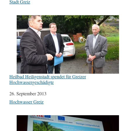
In Bezug auf
Stadt Greiz
Heilbad Heiligenstadt spendet für Greizer
Hochwassergeschädigte
Datum
26. September 2013
In Bezug auf
Hochwasser Greiz