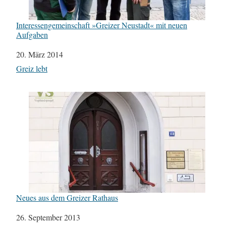
Interessengemeinschaft »Greizer Neustadt« mit neuen
Aufgaben
Datum
20. März 2014
In Bezug auf
Greiz lebt
Neues aus dem Greizer Rathaus
Datum
26. September 2013