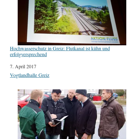
Hochwasserschutz in Greiz: Flutkanal ist kühn und
erfolgversprechend
Datum
7. April 2017
In Bezug auf
Vogtlandhalle Greiz