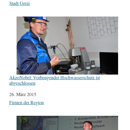
In Bezug auf
Stadt Greiz
AkzoNobel: Vorbeugender Hochwasserschutz ist
abgeschlossen
Datum
26. März 2015
In Bezug auf
Firmen der Region