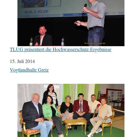
TLUG präsentiert die Hochwasserschutz-Ergebnisse
Datum
15. Juli 2014
In Bezug auf
Vogtlandhalle Greiz