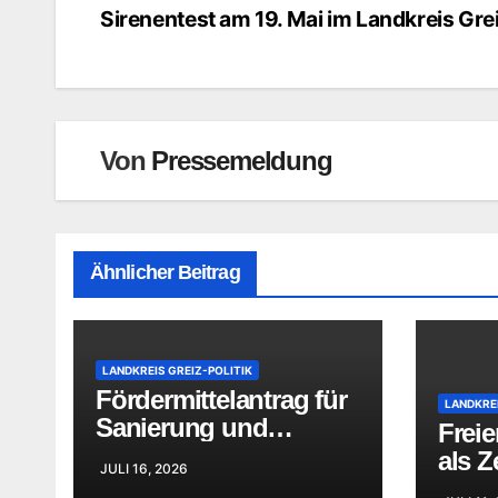
Sirenentest am 19. Mai im Landkreis Gre
Beitragsnavigation
Von
Pressemeldung
Ähnlicher Beitrag
LANDKREIS GREIZ-POLITIK
Fördermittelantrag für
LANDKREI
Sanierung und
Freie
Ersatzneubau des
als Z
JULI 16, 2026
GymnasiumsWeida
Aner