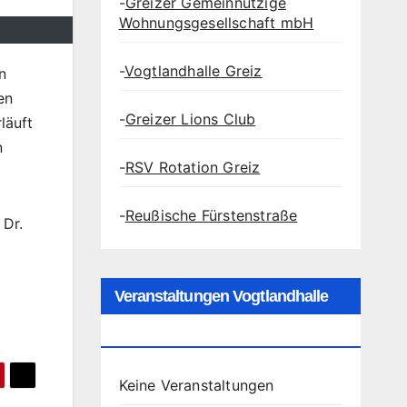
-
Greizer Gemeinnützige
Wohnungsgesellschaft mbH
-
Vogtlandhalle Greiz
n
en
-
Greizer Lions Club
läuft
n
-
RSV Rotation Greiz
-
Reußische Fürstenstraße
 Dr.
Veranstaltungen Vogtlandhalle
Greiz
Keine Veranstaltungen