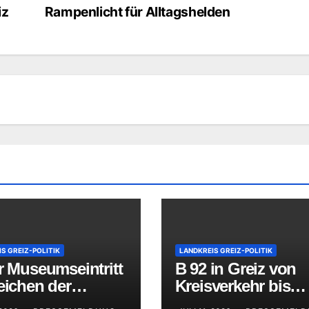
iz
Rampenlicht für Alltagshelden
S GREIZ-POLITIK
LANDKREIS GREIZ-POLITIK
r Museumseintritt
B 92 in Greiz von
eichen der
Kreisverkehr bis
kennung
Zapfwerk vier Wo