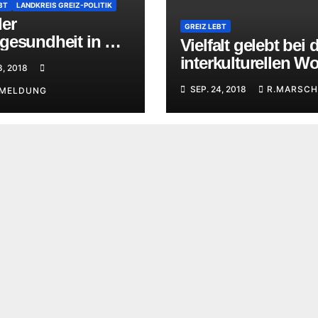
BT
LANDKREIS GREIZ-POLITIK
der
GREIZ LEBT
gesundheit in der
Vielfalt gelebt bei 
ing-Regelschule
interkulturellen W
8, 2018
in Greiz
SEP. 24, 2018
R.MARSCH
EMELDUNG