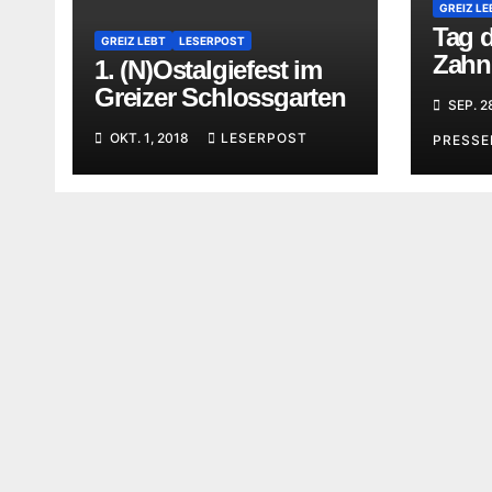
GREIZ LE
Tag 
GREIZ LEBT
LESERPOST
Zahn
1. (N)Ostalgiefest im
Less
Greizer Schlossgarten
SEP. 2
Greiz
OKT. 1, 2018
LESERPOST
PRESS