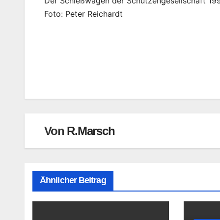
Der Schießwagen der Schützengesellschaft 199
Foto: Peter Reichardt
Beitragsnavigation
Von
R.Marsch
Ähnlicher Beitrag