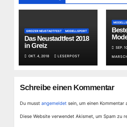
MODELL
Best
GREIZER NEUSTADTFEST
MODELLSPORT
Mode
Das Neustadtfest 2018
Ober
in Greiz
SEP. 1
OKT. 4, 2018
LESERPOST
MARSC
Schreibe einen Kommentar
Du musst
angemeldet
sein, um einen Kommentar 
Diese Website verwendet Akismet, um Spam zu r