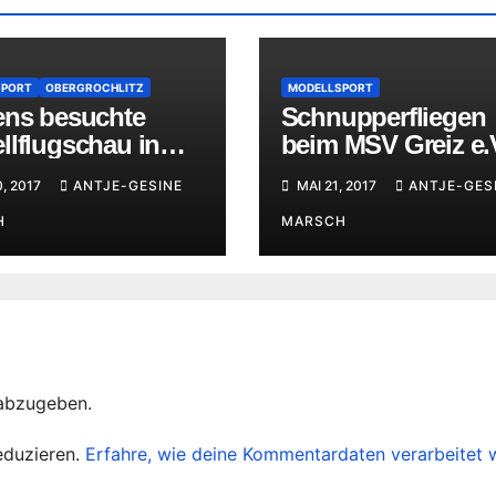
SPORT
OBERGROCHLITZ
MODELLSPORT
ens besuchte
Schnupperfliegen
llflugschau in
beim MSV Greiz e.
grochlitz
1990
0, 2017
ANTJE-GESINE
MAI 21, 2017
ANTJE-GES
H
MARSCH
abzugeben.
eduzieren.
Erfahre, wie deine Kommentardaten verarbeitet 