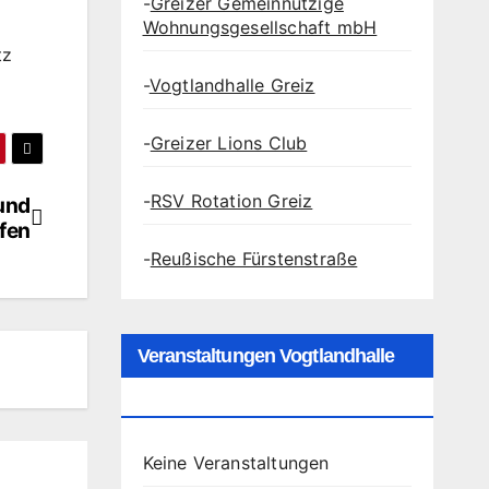
-
Greizer Gemeinnützige
Wohnungsgesellschaft mbH
tz
-
Vogtlandhalle Greiz
-
Greizer Lions Club
-
RSV Rotation Greiz
 und
fen
-
Reußische Fürstenstraße
Veranstaltungen Vogtlandhalle
Greiz
Keine Veranstaltungen