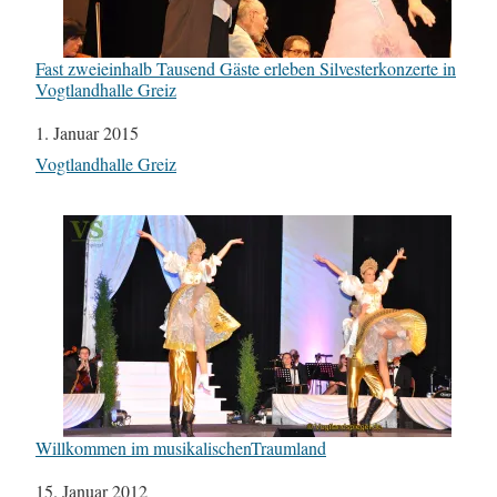
Fast zweieinhalb Tausend Gäste erleben Silvesterkonzerte in
Vogtlandhalle Greiz
Datum
1. Januar 2015
In Bezug auf
Vogtlandhalle Greiz
Willkommen im musikalischenTraumland
Datum
15. Januar 2012