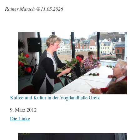
Rainer Marsch @11.05.2026
Kaffee und Kultur in der Vogtlandhalle Greiz
Datum
9. März 2012
In Bezug auf
Die Linke