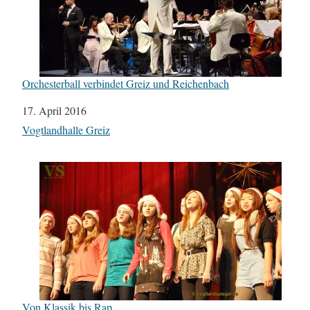
Orchesterball verbindet Greiz und Reichenbach
Datum
17. April 2016
In Bezug auf
Vogtlandhalle Greiz
Von Klassik bis Rap