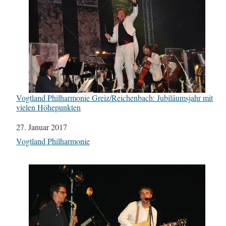
Vogtland Philharmonie Greiz/Reichenbach: Jubiläumsjahr mit
vielen Höhepunkten
Datum
27. Januar 2017
In Bezug auf
Vogtland Philharmonie