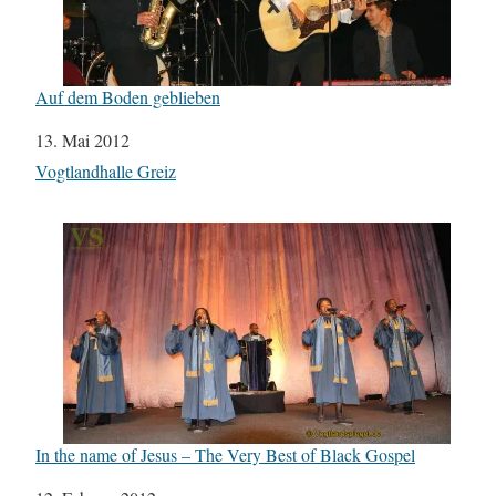
Auf dem Boden geblieben
Datum
13. Mai 2012
In Bezug auf
Vogtlandhalle Greiz
In the name of Jesus – The Very Best of Black Gospel