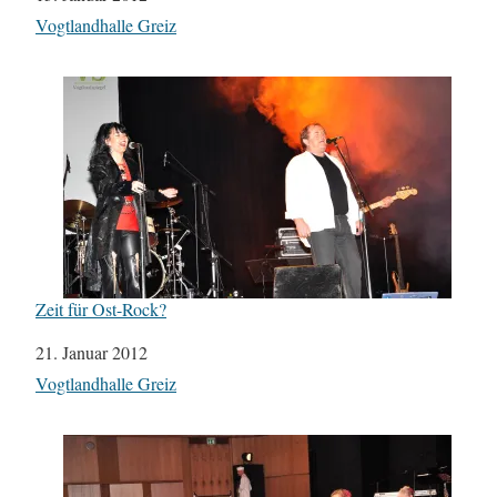
In Bezug auf
Vogtlandhalle Greiz
Zeit für Ost-Rock?
Datum
21. Januar 2012
In Bezug auf
Vogtlandhalle Greiz