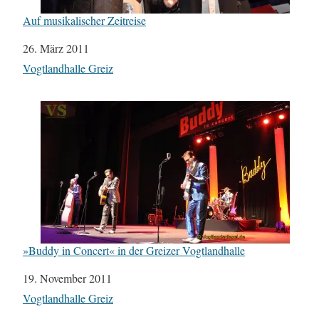
Auf musikalischer Zeitreise
Datum
26. März 2011
In Bezug auf
Vogtlandhalle Greiz
»Buddy in Concert« in der Greizer Vogtlandhalle
Datum
19. November 2011
In Bezug auf
Vogtlandhalle Greiz