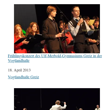
Frühlingskonzert des Ulf-Merbold-Gymnasiums Greiz in der
Vogtlandhalle
Datum
18. April 2013
In Bezug auf
Vogtlandhalle Greiz