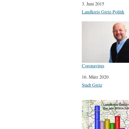
Datum
3. Juni 2015
In Bezug auf
Landkreis Greiz-Politik
Coronavirus
Datum
16. März 2020
In Bezug auf
Stadt Greiz