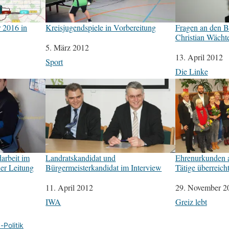
r 2016 in
Kreisjugendspiele in Vorbereitung
Fragen an den B
Christian Wäch
Datum
5. März 2012
Datum
13. April 2012
In Bezug auf
Sport
In Bezug auf
Die Linke
arbeit im
Landratskandidat und
Ehrenurkunden a
uer Leitung
Bürgermeisterkandidat im Interview
Tätige überreich
Datum
11. April 2012
Datum
29. November 2
In Bezug auf
IWA
In Bezug auf
Greiz lebt
-Politik