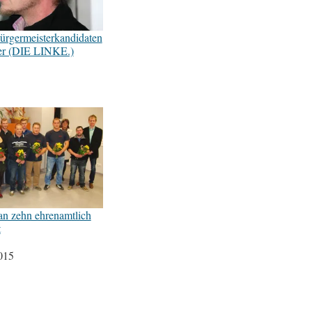
ürgermeisterkandidaten
ter (DIE LINKE.)
n zehn ehrenamtlich
t
015