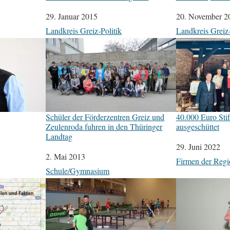
Datum
29. Januar 2015
Datum
20. November 2
In Bezug auf
Landkreis Greiz-Politik
In Bezug auf
Landkreis Greiz-
Schüler der Förderzentren Greiz und
40.000 Euro Sti
Zeulenroda fuhren in den Thüringer
ausgeschüttet
Landtag
Datum
29. Juni 2022
Datum
2. Mai 2013
In Bezug auf
Firmen der Regi
In Bezug auf
Schule/Gymnasium