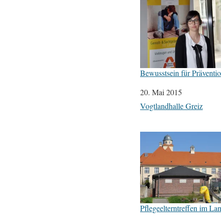
Bewusstsein für Präventio
Datum
20. Mai 2015
In Bezug auf
Vogtlandhalle Greiz
Pflegeelterntreffen im La