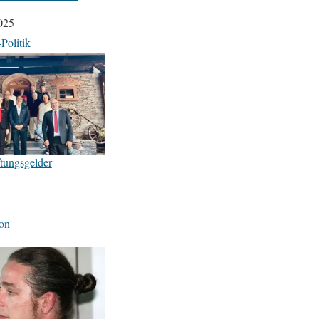
025
Politik
ftungsgelder
on