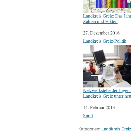
Landkreis Greiz: Das Jah
Zahlen und Fakten
Datum
27. Dezember 2016
In Bezug auf
Landkreis Greiz-Politik
Netzwerkstelle der Jugend
Landkreis Greiz unter ne
Datum
14. Februar 2013
In Bezug auf
Sport
Kategorien:
Landkreis Greiz