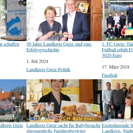
n schaffen
30 Jahre Landkreis Greiz sind eine
1. FC Greiz: Ta
Erfolgsgeschichte
Fußball erhält F
3020 Euro
Datum
1. Juli 2024
Datum
17. März 2018
In Bezug auf
Landkreis Greiz-Politik
In Bezug auf
Fussball
ndkreis Greiz
Landkreis Greiz sucht für Babybesuche
Explodierende S
ehrenamtliche Familienbegleiter
Landkreis, Städ