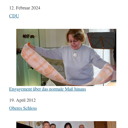
Datum
12. Februar 2024
In Bezug auf
CDU
Engagement über das normale Maß hinaus
Datum
19. April 2012
In Bezug auf
Oberes Schloss