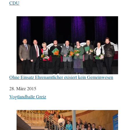
In Bezug auf
CDU
Ohne Einsatz Ehrenamtlicher exisiert kein Gemeinwesen
Datum
28. März 2015
In Bezug auf
Vogtlandhalle Greiz