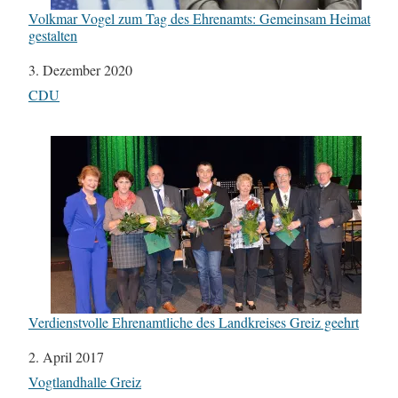
Volkmar Vogel zum Tag des Ehrenamts: Gemeinsam Heimat
gestalten
Datum
3. Dezember 2020
In Bezug auf
CDU
Verdienstvolle Ehrenamtliche des Landkreises Greiz geehrt
Datum
2. April 2017
In Bezug auf
Vogtlandhalle Greiz