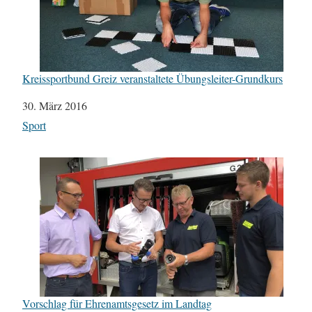
Kreissportbund Greiz veranstaltete Übungsleiter-Grundkurs
Datum
30. März 2016
In Bezug auf
Sport
Vorschlag für Ehrenamtsgesetz im Landtag