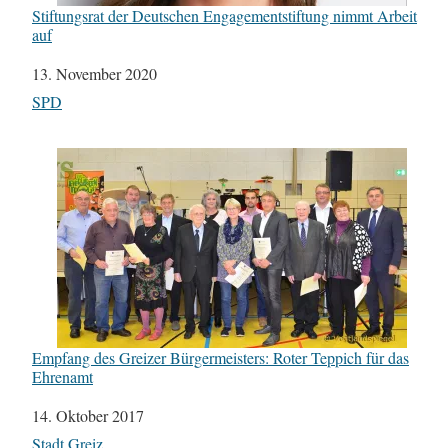
Stiftungsrat der Deutschen Engagementstiftung nimmt Arbeit
auf
Datum
13. November 2020
In Bezug auf
SPD
Empfang des Greizer Bürgermeisters: Roter Teppich für das
Ehrenamt
Datum
14. Oktober 2017
In Bezug auf
Stadt Greiz