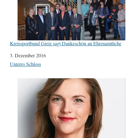
Kreissportbund Greiz sagt Dankeschön an Ehrenamtliche
Datum
3. Dezember 2016
In Bezug auf
Unteres Schloss