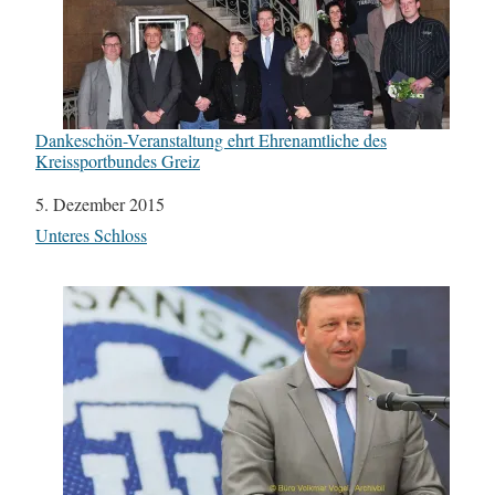
Dankeschön-Veranstaltung ehrt Ehrenamtliche des
Kreissportbundes Greiz
Datum
5. Dezember 2015
In Bezug auf
Unteres Schloss