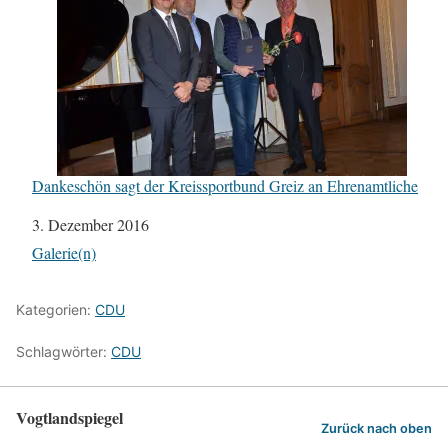
Dankeschön sagt der Kreissportbund Greiz an Ehrenamtliche
Datum
3. Dezember 2016
In Bezug auf
Galerie(n)
Kategorien:
CDU
Schlagwörter:
CDU
Vogtlandspiegel
Zurück nach oben