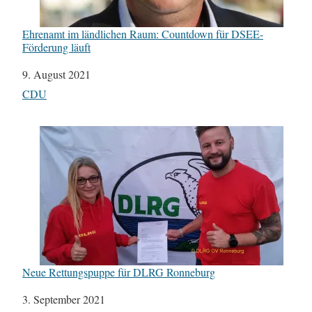
Ehrenamt im ländlichen Raum: Countdown für DSEE-
Förderung läuft
Datum
9. August 2021
In Bezug auf
CDU
Neue Rettungspuppe für DLRG Ronneburg
Datum
3. September 2021