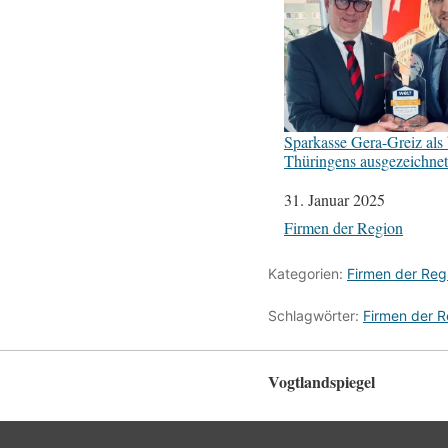
Sparkasse Gera-Greiz als
Thüringens ausgezeichnet
Datum
31. Januar 2025
In Bezug auf
Firmen der Region
Kategorien:
Firmen der Reg
Schlagwörter:
Firmen der R
Vogtlandspiegel