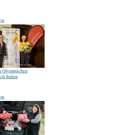
on
n Olympischen
ch Italien
on