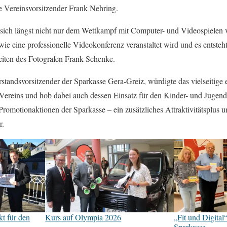
e Vereinsvorsitzender Frank Nehring.
 sich längst nicht nur dem Wettkampf mit Computer- und Videospielen v
wie eine professionelle Videokonferenz veranstaltet wird und es entsteh
iten des Fotografen Frank Schenke.
standsvorsitzender der Sparkasse Gera-Greiz, würdigte das vielseitig
-Vereins und hob dabei auch dessen Einsatz für den Kinder- und Jugend
 Promotionaktionen der Sparkasse – ein zusätzliches Attraktivitätsplus 
r.
t für den
Kurs auf Olympia 2026
„Fit und Digital
Sparkasse