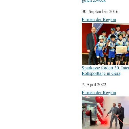
Datum
30. September 2016
In Bezug auf
Firmen der Region
Sparkasse fördert 30. Inte
Rollsporttage in Gera
Datum
7. April 2022
In Bezug auf
Firmen der Region