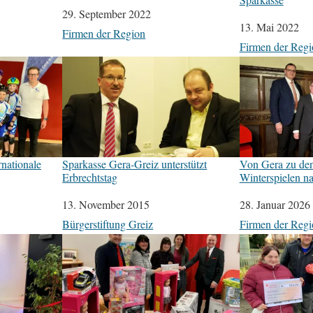
Datum
29. September 2022
Datum
13. Mai 2022
In Bezug auf
Firmen der Region
In Bezug auf
Firmen der Regi
rnationale
Sparkasse Gera-Greiz unterstützt
Von Gera zu de
Erbrechtstag
Winterspielen na
Datum
13. November 2015
Datum
28. Januar 2026
In Bezug auf
Bürgerstiftung Greiz
In Bezug auf
Firmen der Regi