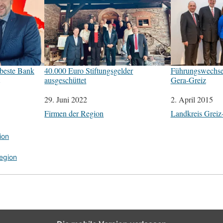
 beste Bank
40.000 Euro Stiftungsgelder
Führungswechsel
ausgeschüttet
Gera-Greiz
Datum
29. Juni 2022
Datum
2. April 2015
In Bezug auf
Firmen der Region
In Bezug auf
Landkreis Greiz-
ion
egion