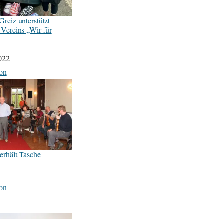
reiz unterstützt
 Vereins „Wir für
022
on
rhält Tasche
on