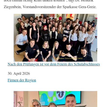
Ziegenbein, Vorstandsvorsitzender der Sparkasse Gera-Greiz.
Nach den Prüfungen ist vor dem Feiern des Schulabschlusses
Datum
30. April 2026
In Bezug auf
Firmen der Region