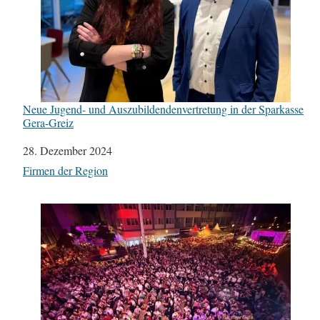
Neue Jugend- und Auszubildendenvertretung in der Sparkasse
Gera-Greiz
Datum
28. Dezember 2024
In Bezug auf
Firmen der Region