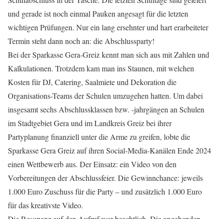
und gerade ist noch einmal Pauken angesagt für die letzten
wichtigen Prüfungen. Nur ein lang ersehnter und hart erarbeiteter
Termin steht dann noch an: die Abschlussparty!
Bei der Sparkasse Gera-Greiz kennt man sich aus mit Zahlen und
Kalkulationen. Trotzdem kam man ins Staunen, mit welchen
Kosten für DJ, Catering, Saalmiete und Dekoration die
Organisations-Teams der Schulen umzugehen hatten. Um dabei
insgesamt sechs Abschlussklassen bzw. -jahrgängen an Schulen
im Stadtgebiet Gera und im Landkreis Greiz bei ihrer
Partyplanung finanziell unter die Arme zu greifen, lobte die
Sparkasse Gera Greiz auf ihren Social-Media-Kanälen Ende 2024
einen Wettbewerb aus. Der Einsatz: ein Video von den
Vorbereitungen der Abschlussfeier. Die Gewinnchance: jeweils
1.000 Euro Zuschuss für die Party – und zusätzlich 1.000 Euro
für das kreativste Video.
Die Resonanz auf den Aufruf war beachtlich. Die angehenden