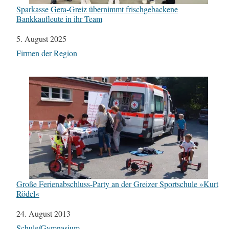
Sparkasse Gera-Greiz übernimmt frischgebackene
Bankkaufleute in ihr Team
Datum
5. August 2025
In Bezug auf
Firmen der Region
Große Ferienabschluss-Party an der Greizer Sportschule »Kurt
Rödel«
Datum
24. August 2013
In Bezug auf
Schule/Gymnasium