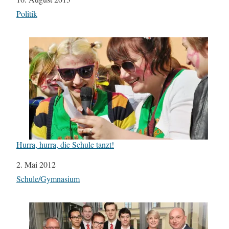
In Bezug auf
Politik
Hurra, hurra, die Schule tanzt!
Datum
2. Mai 2012
In Bezug auf
Schule/Gymnasium