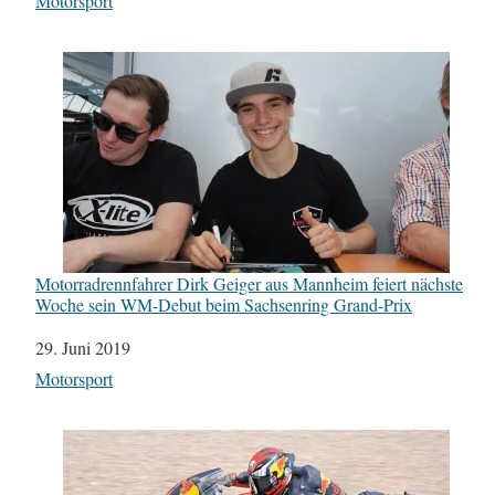
In Bezug auf
Motorsport
Motorradrennfahrer Dirk Geiger aus Mannheim feiert nächste
Woche sein WM-Debut beim Sachsenring Grand-Prix
Datum
29. Juni 2019
In Bezug auf
Motorsport