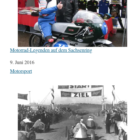
Motorrad-Legenden auf dem Sachsenring
Datum
9. Juni 2016
In Bezug auf
Motorsport