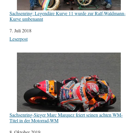
Sachsenring: Legendäre Kurve 11 wurde zur Ralf-Waldmann-
Kurve umbenannt
Datum
7. Juli 2018
In Bezug auf
Leserpost
Sachsenring-Sieger Marc Marquez feiert seinen achten WM-
Titel in der Motorrad-WM
Datum
8. Oktober 2019