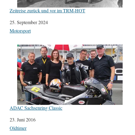
Zeitreise zurück und vor im TRM-HOT
Datum
25. September 2024
In Bezug auf
Motorsport
ADAC Sachsenring Classic
Datum
23. Juni 2016
In Bezug auf
Oldtimer