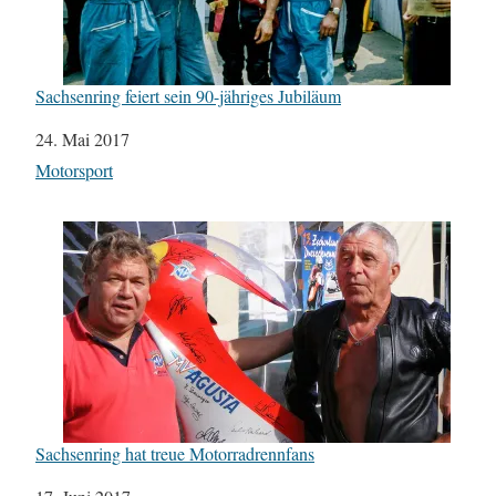
Sachsenring feiert sein 90-jähriges Jubiläum
Datum
24. Mai 2017
In Bezug auf
Motorsport
Sachsenring hat treue Motorradrennfans