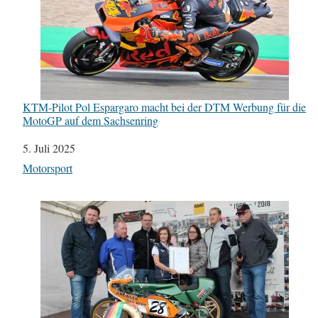
KTM-Pilot Pol Espargaro macht bei der DTM Werbung für die
MotoGP auf dem Sachsenring
Datum
5. Juli 2025
In Bezug auf
Motorsport