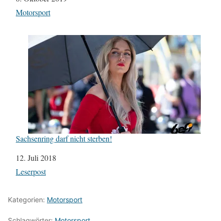
In Bezug auf
Motorsport
Sachsenring darf nicht sterben!
Datum
12. Juli 2018
In Bezug auf
Leserpost
Kategorien:
Motorsport
Schlagwörter:
Motorsport