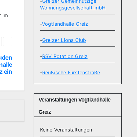
-
Greizer Gemeinnützige
Wohnungsgesellschaft mbH
r im
-
Vogtlandhalle Greiz
-
Greizer Lions Club
-
RSV Rotation Greiz
luden
halle
z ein
-
Reußische Fürstenstraße
Veranstaltungen Vogtlandhalle
Greiz
Keine Veranstaltungen