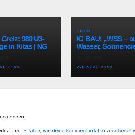
POLITIK
 Greiz: 980 U3-
IG BAU: „WSS – a
ge in Kitas | NGG
Wasser, Sonnenc
ingen:
und Schatten kom
 2026
JULI 14, 2026
es an“
EMELDUNG
PRESSEMELDUNG
abzugeben.
eduzieren.
Erfahre, wie deine Kommentardaten verarbeitet 