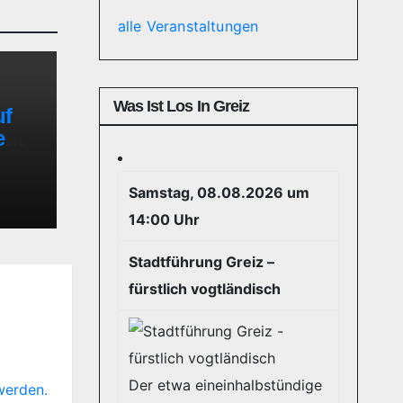
alle Veranstaltungen
Was Ist Los In Greiz
uf
reme
mt
Samstag, 08.08.2026 um
14:00 Uhr
Stadtführung Greiz –
fürstlich vogtländisch
Der etwa eineinhalbstündige
werden.