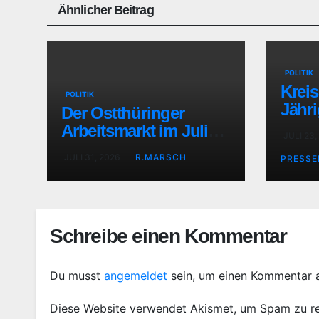
Ähnlicher Beitrag
POLITIK
Kreis
POLITIK
Jähri
Der Ostthüringer
Thür
Arbeitsmarkt im Juli
JULI 23,
2026
JULI 31, 2026
R.MARSCH
PRESS
Schreibe einen Kommentar
Du musst
angemeldet
sein, um einen Kommentar 
Diese Website verwendet Akismet, um Spam zu r