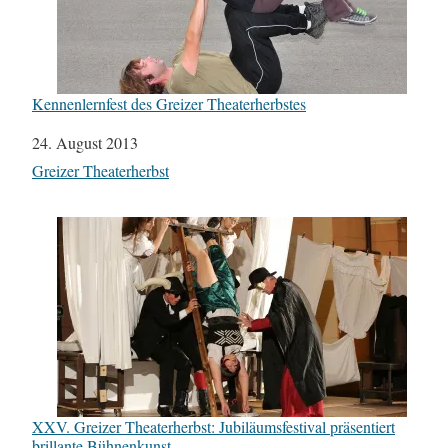
Kennenlernfest des Greizer Theaterherbstes
Datum
24. August 2013
In Bezug auf
Greizer Theaterherbst
XXV. Greizer Theaterherbst: Jubiläumsfestival präsentiert
brillante Bühnenkunst