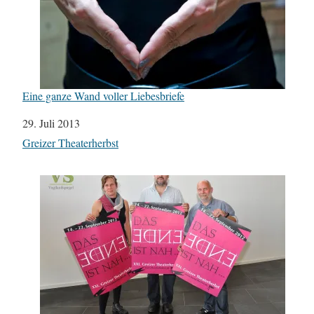
Eine ganze Wand voller Liebesbriefe
Datum
29. Juli 2013
In Bezug auf
Greizer Theaterherbst