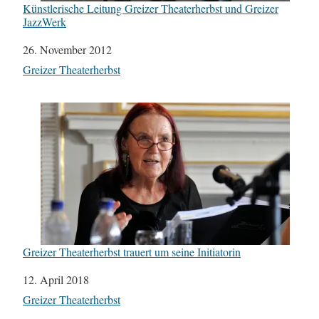
Künstlerische Leitung Greizer Theaterherbst und Greizer
JazzWerk
Datum
26. November 2012
In Bezug auf
Greizer Theaterherbst
Greizer Theaterherbst trauert um seine Initiatorin
Datum
12. April 2018
In Bezug auf
Greizer Theaterherbst