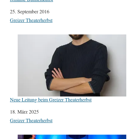
Datum
25. September 2016
In Bezug auf
Greizer Theaterherbst
Neue Leitung beim Greizer Theaterherbst
Datum
18. März 2025
In Bezug auf
Greizer Theaterherbst