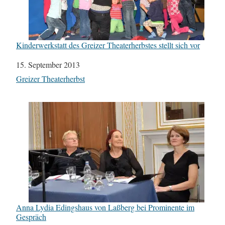
Kinderwerkstatt des Greizer Theaterherbstes stellt sich vor
Datum
15. September 2013
In Bezug auf
Greizer Theaterherbst
Anna Lydia Edingshaus von Laßberg bei Prominente im
Gespräch