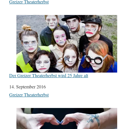
In Bezug auf
Greizer Theaterherbst
Der Greizer Theaterherbst wird 25 Jahre alt
Datum
14. September 2016
In Bezug auf
Greizer Theaterherbst