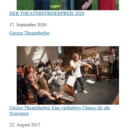
DER THEATERFÖRDERPREIS 2020
Datum
17. September 2020
In Bezug auf
Greizer Theaterherbst
Greizer Theaterherbst: Eine vielfarbige Chance für alle
Neugieren
Datum
22. August 2017