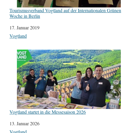
Tourismusverband Vogtland auf der Internationalen Grünen
Woche in Berlin
Datum
17. Januar 2019
In Bezug auf
Vogtland
Vogtland startet in die Messesaison 2026
Datum
13. Januar 2026
In Bezug auf
Vogtland