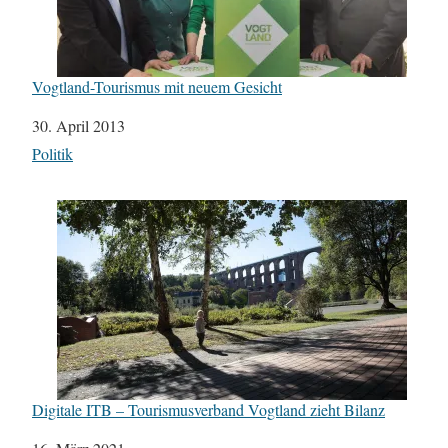
Vogtland-Tourismus mit neuem Gesicht
Datum
30. April 2013
In Bezug auf
Politik
Digitale ITB – Tourismusverband Vogtland zieht Bilanz