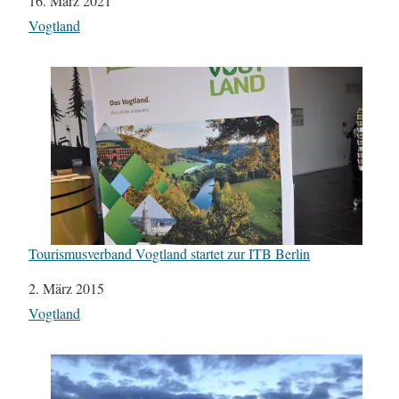
Datum
16. März 2021
In Bezug auf
Vogtland
Tourismusverband Vogtland startet zur ITB Berlin
Datum
2. März 2015
In Bezug auf
Vogtland