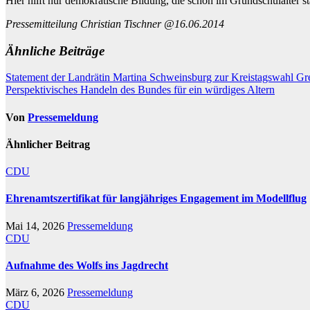
Hier hilft nur demokratische Bildung, die schon im Grundschulalter st
Pressemitteilung Christian Tischner @16.06.2014
Ähnliche Beiträge
Beitragsnavigation
Statement der Landrätin Martina Schweinsburg zur Kreistagswahl Gr
Perspektivisches Handeln des Bundes für ein würdiges Altern
Von
Pressemeldung
Ähnlicher Beitrag
CDU
Ehrenamtszertifikat für langjähriges Engagement im Modellflug
Mai 14, 2026
Pressemeldung
CDU
Aufnahme des Wolfs ins Jagdrecht
März 6, 2026
Pressemeldung
CDU