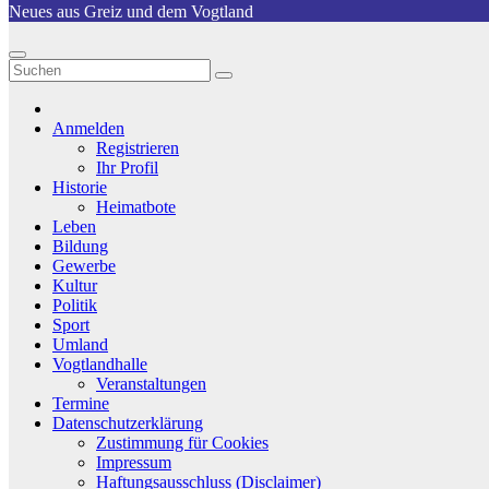
Neues aus Greiz und dem Vogtland
Anmelden
Registrieren
Ihr Profil
Historie
Heimatbote
Leben
Bildung
Gewerbe
Kultur
Politik
Sport
Umland
Vogtlandhalle
Veranstaltungen
Termine
Datenschutzerklärung
Zustimmung für Cookies
Impressum
Haftungsausschluss (Disclaimer)