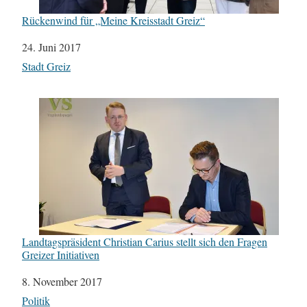
Rückenwind für „Meine Kreisstadt Greiz“
Datum
24. Juni 2017
In Bezug auf
Stadt Greiz
Landtagspräsident Christian Carius stellt sich den Fragen
Greizer Initiativen
Datum
8. November 2017
In Bezug auf
Politik