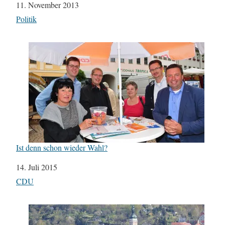
Datum
11. November 2013
In Bezug auf
Politik
Ist denn schon wieder Wahl?
Datum
14. Juli 2015
In Bezug auf
CDU