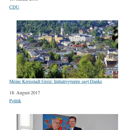
In Bezug auf
CDU
Meine Kreisstadt Greiz: Initiativgruppe sagt Danke
Datum
18. August 2017
In Bezug auf
Politik