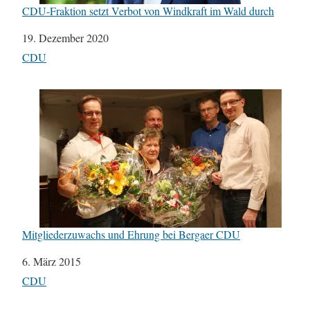
CDU-Fraktion setzt Verbot von Windkraft im Wald durch
Datum
19. Dezember 2020
In Bezug auf
CDU
Mitgliederzuwachs und Ehrung bei Bergaer CDU
Datum
6. März 2015
In Bezug auf
CDU