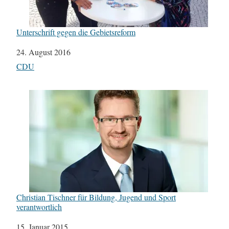
Unterschrift gegen die Gebietsreform
Datum
24. August 2016
In Bezug auf
CDU
Christian Tischner für Bildung, Jugend und Sport
verantwortlich
Datum
15. Januar 2015