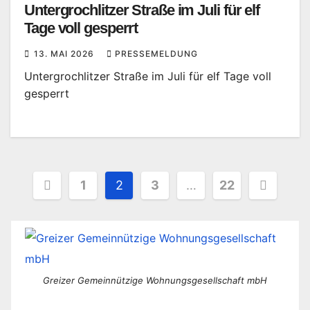
Untergrochlitzer Straße im Juli für elf
Tage voll gesperrt
13. MAI 2026
PRESSEMELDUNG
Untergrochlitzer Straße im Juli für elf Tage voll
gesperrt
Seitennummerierung
1
2
3
…
22
der
Beiträge
Greizer Gemeinnützige Wohnungsgesellschaft mbH