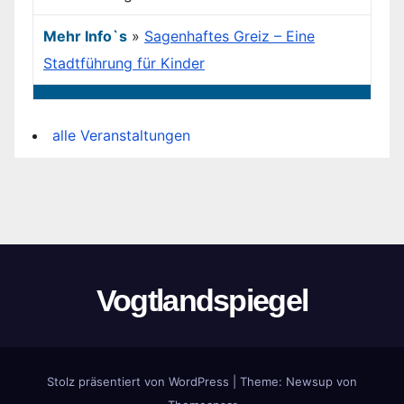
Mehr Info`s
»
Sagenhaftes Greiz – Eine
Stadtführung für Kinder
alle Veranstaltungen
Vogtlandspiegel
Stolz präsentiert von WordPress
|
Theme:
Newsup
von