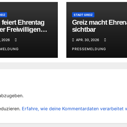
REIZ
STADT GREIZ
 feiert Ehrentag
Greiz macht Ehre
er Freiwilligen
sichtbar
rwehr
, 2026
APR. 30, 2026
EMELDUNG
PRESSEMELDUNG
abzugeben.
eduzieren.
Erfahre, wie deine Kommentardaten verarbeitet 