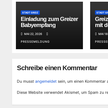
STADT GREIZ
STADT G
Einladung zum Greizer
Greiz
Babyempfang
mit d
Feue
MAI 22, 2026
MAI 18
PRESSEMELDUNG
PRESS
Schreibe einen Kommentar
Du musst
angemeldet
sein, um einen Kommentar 
Diese Website verwendet Akismet, um Spam zu r