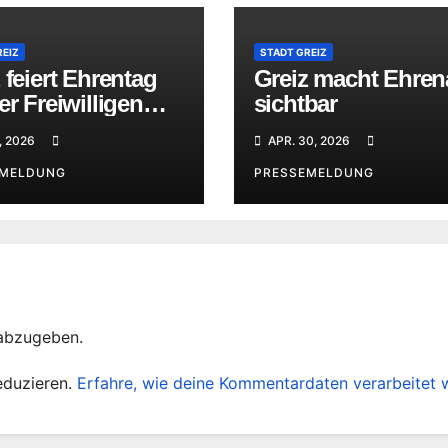
REIZ
STADT GREIZ
 feiert Ehrentag
Greiz macht Ehre
er Freiwilligen
sichtbar
rwehr
, 2026
APR. 30, 2026
EMELDUNG
PRESSEMELDUNG
abzugeben.
eduzieren.
Erfahre, wie deine Kommentardaten verarbeitet 