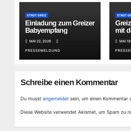
STADT GREIZ
STADT G
Einladung zum Greizer
Greiz
Babyempfang
mit d
Feue
MAI 22, 2026
MAI 18
PRESSEMELDUNG
PRESS
Schreibe einen Kommentar
Du musst
angemeldet
sein, um einen Kommentar 
Diese Website verwendet Akismet, um Spam zu r