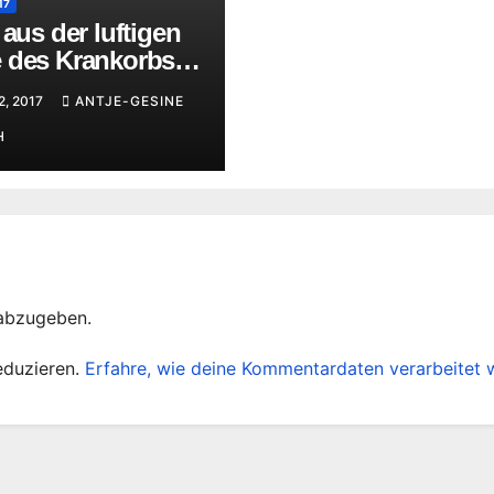
17
 aus der luftigen
 des Krankorbs
ie Stadt Greiz
2, 2017
ANTJE-GESINE
H
abzugeben.
eduzieren.
Erfahre, wie deine Kommentardaten verarbeitet 