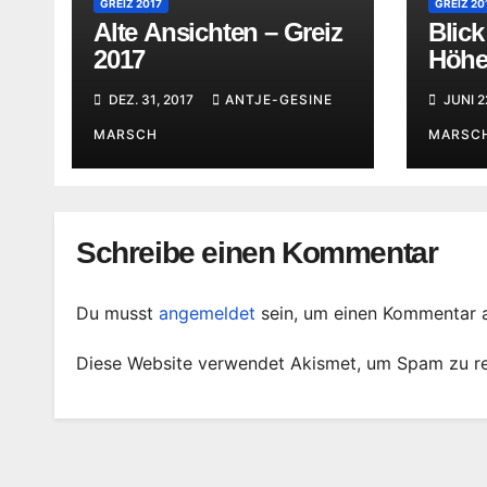
GREIZ 2017
GREIZ 20
Alte Ansichten – Greiz
Blick
2017
Höhe
auf d
DEZ. 31, 2017
ANTJE-GESINE
JUNI 2
MARSCH
MARSC
Schreibe einen Kommentar
Du musst
angemeldet
sein, um einen Kommentar 
Diese Website verwendet Akismet, um Spam zu r