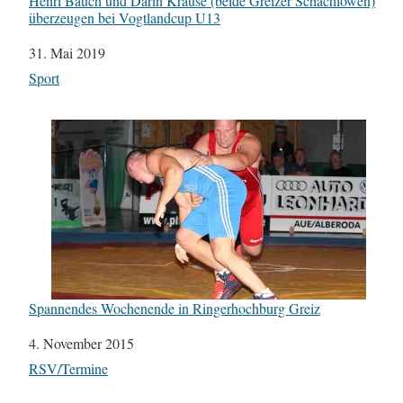
Henri Bauch und Darin Krause (beide Greizer Schachlöwen)
überzeugen bei Vogtlandcup U13
Datum
31. Mai 2019
In Bezug auf
Sport
Spannendes Wochenende in Ringerhochburg Greiz
Datum
4. November 2015
In Bezug auf
RSV/Termine