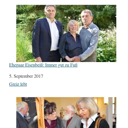
Ehepaar Eisenbeiß: Immer gut zu Fuß
Datum
5. September 2017
In Bezug auf
Greiz lebt