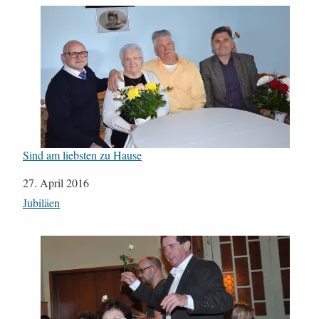
Sind am liebsten zu Hause
Datum
27. April 2016
In Bezug auf
Jubiläen