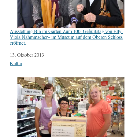
Ausstellung Bin im Garten Zum 100. Geburtstag von Elly-
Viola Nahmmacher» im Museum auf dem Oberen Schloss
eröffnet.
Datum
13. Oktober 2013
In Bezug auf
Kultur