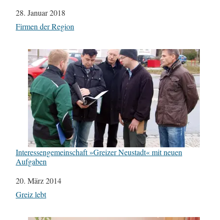
Datum
28. Januar 2018
In Bezug auf
Firmen der Region
Interessengemeinschaft »Greizer Neustadt« mit neuen
Aufgaben
Datum
20. März 2014
In Bezug auf
Greiz lebt