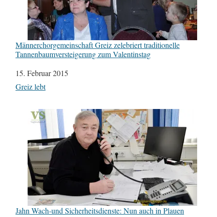
Männerchorgemeinschaft Greiz zelebriert traditionelle
Tannenbaumversteigerung zum Valentinstag
Datum
15. Februar 2015
In Bezug auf
Greiz lebt
Jahn Wach-und Sicherheitsdienste: Nun auch in Plauen