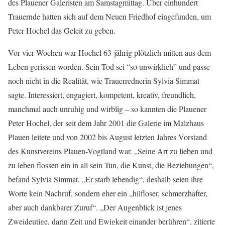
des Plauener Galeristen am Samstagmittag. Über einhundert
Trauernde hatten sich auf dem Neuen Friedhof eingefunden, um
Peter Hochel das Geleit zu geben.
Vor vier Wochen war Hochel 63-jährig plötzlich mitten aus dem
Leben gerissen worden. Sein Tod sei “so unwirklich” und passe
noch nicht in die Realität, wie Trauerrednerin Sylvia Simmat
sagte. Interessiert, engagiert, kompetent, kreativ, freundlich,
manchmal auch unruhig und wirblig – so kannten die Plauener
Peter Hochel, der seit dem Jahr 2001 die Galerie im Malzhaus
Plauen leitete und von 2002 bis August letzten Jahres Vorstand
des Kunstvereins Plauen-Vogtland war. „Seine Art zu lieben und
zu leben flossen ein in all sein Tun, die Kunst, die Beziehungen“,
befand Sylvia Simmat. „Er starb lebendig“, deshalb seien ihre
Worte kein Nachruf, sondern eher ein „hilfloser, schmerzhafter,
aber auch dankbarer Zuruf“. „Der Augenblick ist jenes
Zweideutige, darin Zeit und Ewigkeit einander berühren“, zitierte