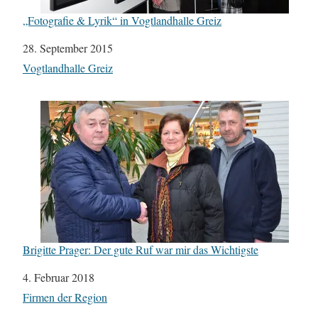
„Fotografie & Lyrik“ in Vogtlandhalle Greiz
Datum
28. September 2015
In Bezug auf
Vogtlandhalle Greiz
Brigitte Prager: Der gute Ruf war mir das Wichtigste
Datum
4. Februar 2018
In Bezug auf
Firmen der Region