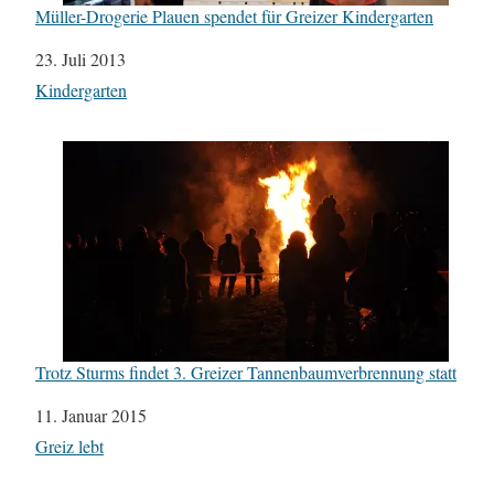
Müller-Drogerie Plauen spendet für Greizer Kindergarten
Datum
23. Juli 2013
In Bezug auf
Kindergarten
Trotz Sturms findet 3. Greizer Tannenbaumverbrennung statt
Datum
11. Januar 2015
In Bezug auf
Greiz lebt