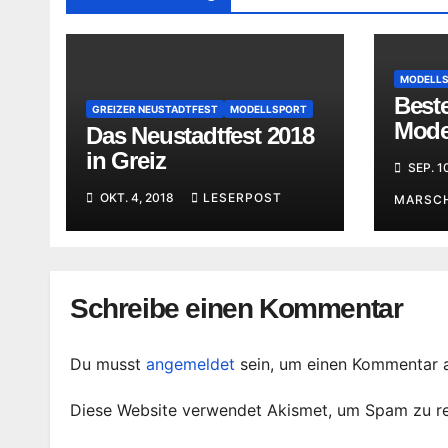
MODELL
Best
GREIZER NEUSTADTFEST
MODELLSPORT
Mode
Das Neustadtfest 2018
Ober
in Greiz
SEP. 1
OKT. 4, 2018
LESERPOST
MARSC
Schreibe einen Kommentar
Du musst
angemeldet
sein, um einen Kommentar 
Diese Website verwendet Akismet, um Spam zu r