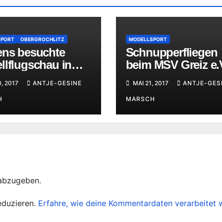
SPORT
OBERGROCHLITZ
MODELLSPORT
ens besuchte
Schnupperfliegen
llflugschau in
beim MSV Greiz e.
grochlitz
1990
0, 2017
ANTJE-GESINE
MAI 21, 2017
ANTJE-GES
H
MARSCH
abzugeben.
eduzieren.
Erfahre, wie deine Kommentardaten verarbeitet 