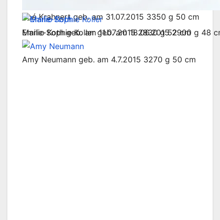
Zoé Krahnert geb. am 31.07.2015 3350 g 50 cm
Emilio Koth geb. am 11.07.2015 2830 g 52 cm
Marie-Sophie Koller geb. am 18.06.2015 2900 g 48 
Amy Neumann geb. am 4.7.2015 3270 g 50 cm