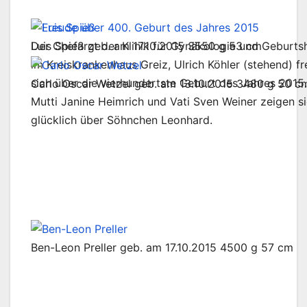
Der Chefarzt der Klinik für Gynäkologie und Geburtsh
Luis Spieß geb. am 17.10.2015 3550 g 53 cm
im Kreiskrankenhaus Greiz, Ulrich Köhler (stehend) fr
sich über die vierhundertste Geburt des Jahres 2015.
Carlo Oscar Wetzel geb. am 13.10.2015 3480 g 50 c
Mutti Janine Heimrich und Vati Sven Weiner zeigen s
glücklich über Söhnchen Leonhard.
Ben-Leon Preller geb. am 17.10.2015 4500 g 57 cm