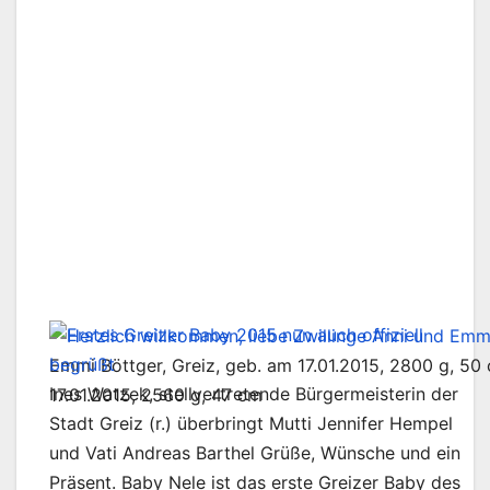
Emmi Böttger, Greiz, geb. am 17.01.2015, 2800 g, 50 
Ines Watzek, stellvertretende Bürgermeisterin der
17.01.2015, 2560 g, 47 cm
Stadt Greiz (r.) überbringt Mutti Jennifer Hempel
und Vati Andreas Barthel Grüße, Wünsche und ein
Präsent. Baby Nele ist das erste Greizer Baby des