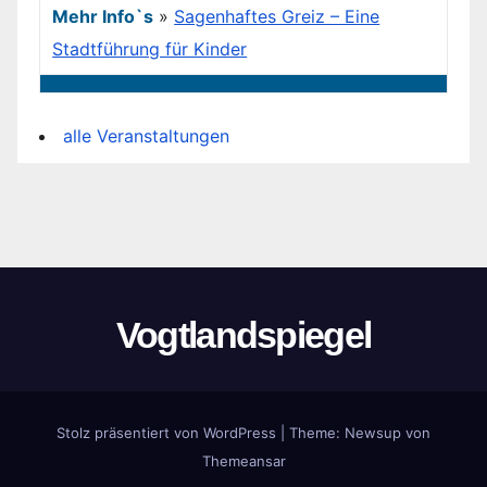
Mehr Info`s
»
Sagenhaftes Greiz – Eine
Stadtführung für Kinder
alle Veranstaltungen
Vogtlandspiegel
Stolz präsentiert von WordPress
|
Theme:
Newsup
von
Themeansar