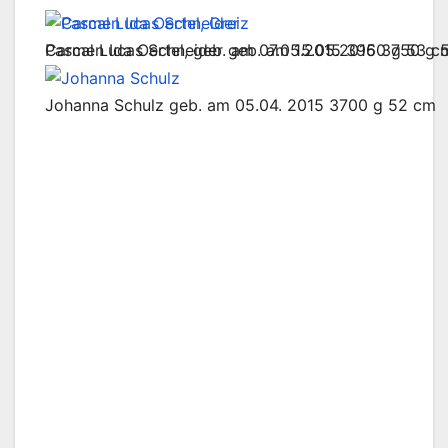
Pascal Lucas Schneider geb. am 15.05.2015 3750 g 
Carmen Ida Oertel, geb. am 07.05.2015 3960 g 53 c
Johanna Schulz geb. am 05.04. 2015 3700 g 52 cm