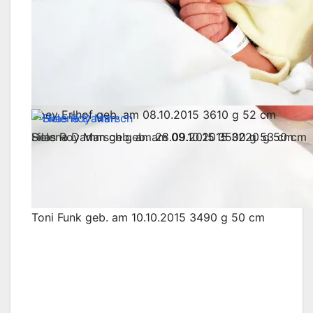
Zoey Erlhof geb. am 08.10.2015 3610 g 52 cm
Silas Roy Marsch geb. am 09.10.2015 3220 g 50 cm
Helena Damm geb. am 28.09.2015 3500 g 53 cm
Toni Funk geb. am 10.10.2015 3490 g 50 cm