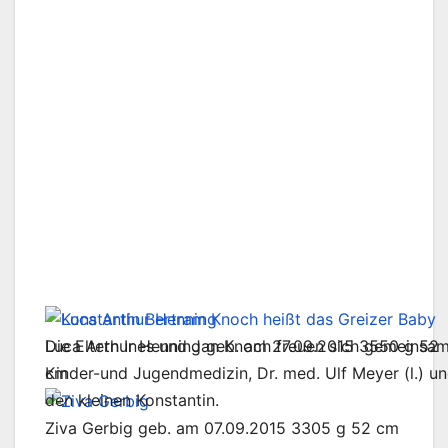
Luca Arthur Henning geb. am 27.09.2015 3550 g 52
Die Eltern Ines und Jan Knoch freuen sich gemeinsam
cm
Kinder-und Jugendmedizin, Dr. med. Ulf Meyer (l.)
den kleinen Konstantin.
Ziva Gerbig geb. am 07.09.2015 3305 g 52 cm