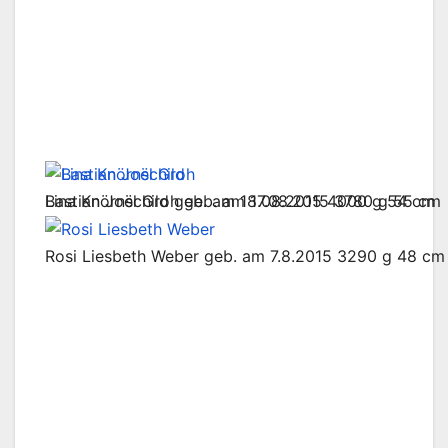
Lina Knörnschild geb. am 18.08.2015 4000 g 54 cm
Bastian Joël Groh geb. am 17.08.2015 3780 g 55 cm
Rosi Liesbeth Weber geb. am 7.8.2015 3290 g 48 cm