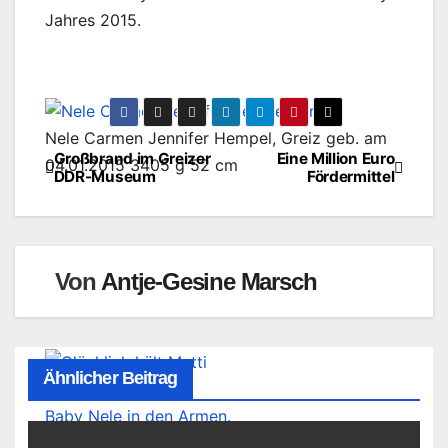
Jahres 2015.
Nele Carmen Jennifer Hempel, Greiz geb. am
Großbrand im Greizer
Eine Million Euro
Beitragsnavigation
04.01.2015 3405 g 52 cm
DDR-Museum
Fördermittel
Von
Antje-Gesine Marsch
Ähnlicher Beitrag
Glücklich hält Mutti