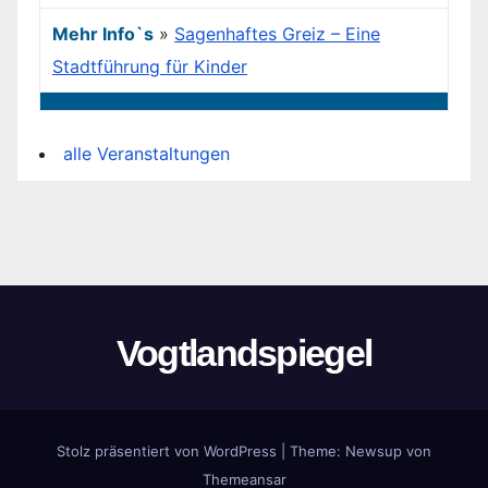
Mehr Info`s
»
Sagenhaftes Greiz – Eine
Stadtführung für Kinder
alle Veranstaltungen
Vogtlandspiegel
Stolz präsentiert von WordPress
|
Theme:
Newsup
von
Themeansar