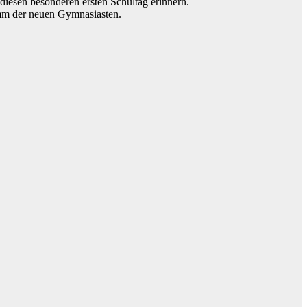
iesen besonderen ersten Schultag erinnern.
amm der neuen Gymnasiasten.