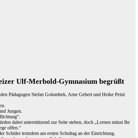
Greizer Ulf-Merbold-Gymnasium begrüßt
n den Pädagogen Stefan Golombek, Arne Gebert und Heike Peinl
en.
und Jungen.
flichtung“.
rden dabei unterstützend zur Seite stehen, doch „Lernen müsst Ihr
ege offen.“
eder Schüler trotzdem am ersten Schultag an der Einrichtung.