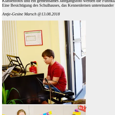
Klassenfotos und ein gemeinsames Jahrgangsfoto werden die Fünftklä
Eine Besichtigung des Schulhauses, das Kennenlernen untereinande
Antje-Gesine Marsch @13.08.2018
Ein musikalisches Programm der Klasse 6 c stimmte
die neuen Fünftklässler auf den neuen