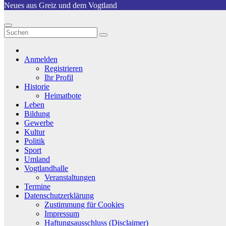
Neues aus Greiz und dem Vogtland
Anmelden
Registrieren
Ihr Profil
Historie
Heimatbote
Leben
Bildung
Gewerbe
Kultur
Politik
Sport
Umland
Vogtlandhalle
Veranstaltungen
Termine
Datenschutzerklärung
Zustimmung für Cookies
Impressum
Haftungsausschluss (Disclaimer)