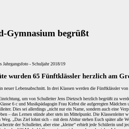
old-Gymnasium begrüßt
 Jahrgangsfoto - Schuljahr 2018/19
tüte wurden 65 Fünftklässler herzlich am 
neuer Lebensabschnitt. In drei Klassen werden die Fünftklässler vo
inrichtung, um von Schulleiter Jens Dietzsch herzlich begrüßt zu werd
 Klasse 6 c und Musikpädagogin Frau Kirbst die aufgeregten Mädchen 
eiter. Dies sei allerdings „nicht nur ein Name, sondern auch eine Verp
en – das Lernen stünde aber stets im Mittelpunkt. Die Klassenleiter wü
 Weg. „Das Ziel lohnt sich – mit dem Abitur stehen Euch später alle W
herzte der Schulleiter, aber eine „kleine“ erhielt jede Schülerin und j