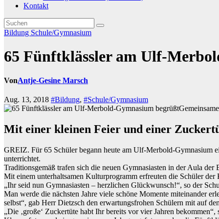
Kontakt
Bildung
Schule/Gymnasium
65 Fünftklässler am Ulf-Merb
Von
Antje-Gesine Marsch
Aug. 13, 2018
#Bildung
,
#Schule/Gymnasium
Gemeinsames
Mit einer kleinen Feier und einer Zucker
GREIZ. Für 65 Schüler begann heute am Ulf-Merbold-Gymnasium ein 
unterrichtet.
Traditionsgemäß trafen sich die neuen Gymnasiasten in der Aula der E
Mit einem unterhaltsamen Kulturprogramm erfreuten die Schüler der
„Ihr seid nun Gymnasiasten – herzlichen Glückwunsch!“, so der Schull
Man werde die nächsten Jahre viele schöne Momente miteinander erleb
selbst“, gab Herr Dietzsch den erwartungsfrohen Schülern mit auf den
„Die ‚große‘ Zuckertüte habt Ihr bereits vor vier Jahren bekommen“, sc