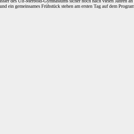
ssler des Ulf-Merbold-Gymnasiums sicher noch nach vielen Jahren an d
r und ein gemeinsames Frühstück stehen am ersten Tag auf dem Progr