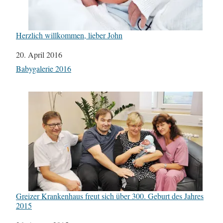
Herzlich willkommen, lieber John
Datum
20. April 2016
In Bezug auf
Babygalerie 2016
Greizer Krankenhaus freut sich über 300. Geburt des Jahres
2015