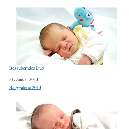
Bezauberndes Duo
Datum
31. Januar 2013
In Bezug auf
Babygalerie 2013