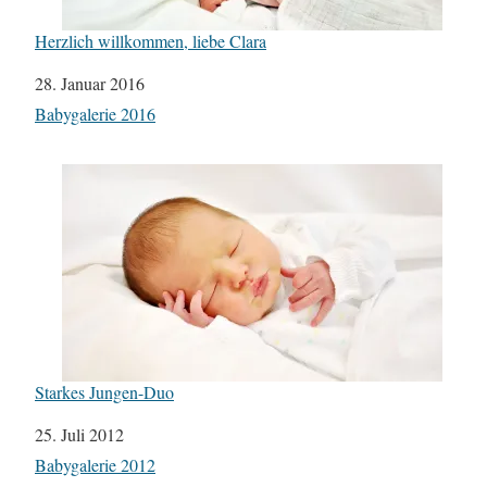
Herzlich willkommen, liebe Clara
Datum
28. Januar 2016
In Bezug auf
Babygalerie 2016
Starkes Jungen-Duo
Datum
25. Juli 2012
In Bezug auf
Babygalerie 2012