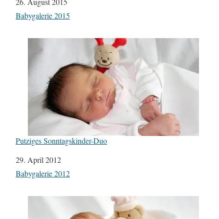
Datum
26. August 2015
In Bezug auf
Babygalerie 2015
Putziges Sonntagskinder-Duo
Datum
29. April 2012
In Bezug auf
Babygalerie 2012