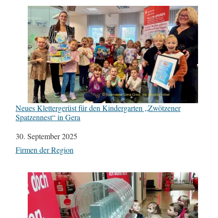
Neues Klettergerüst für den Kindergarten „Zwötzener
Spatzennest“ in Gera
Datum
30. September 2025
In Bezug auf
Firmen der Region