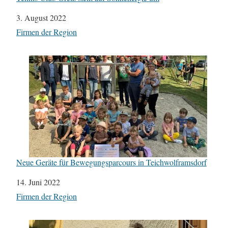
Datum
3. August 2022
In Bezug auf
Firmen der Region
Neue Geräte für Bewegungsparcours in Teichwolframsdorf
Datum
14. Juni 2022
In Bezug auf
Firmen der Region