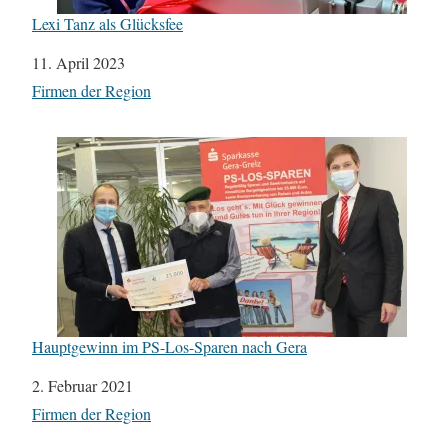
Lexi Tanz als Glücksfee
Datum
11. April 2023
In Bezug auf
Firmen der Region
Hauptgewinn im PS-Los-Sparen nach Gera
Datum
2. Februar 2021
In Bezug auf
Firmen der Region