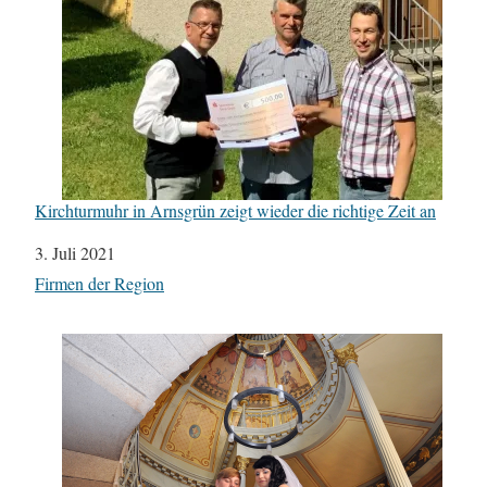
Kirchturmuhr in Arnsgrün zeigt wieder die richtige Zeit an
Datum
3. Juli 2021
In Bezug auf
Firmen der Region