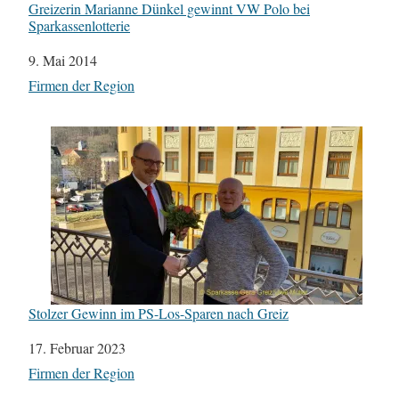
Greizerin Marianne Dünkel gewinnt VW Polo bei
Sparkassenlotterie
Datum
9. Mai 2014
In Bezug auf
Firmen der Region
Stolzer Gewinn im PS-Los-Sparen nach Greiz
Datum
17. Februar 2023
In Bezug auf
Firmen der Region