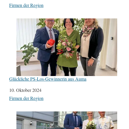
In Bezug auf
Firmen der Region
Glückliche PS-Los-Gewinnerin aus Auma
Datum
10. Oktober 2024
In Bezug auf
Firmen der Region