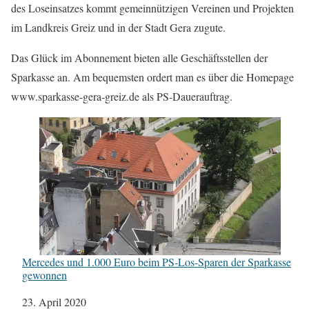
des Loseinsatzes kommt gemeinnützigen Vereinen und Projekten
im Landkreis Greiz und in der Stadt Gera zugute.
Das Glück im Abonnement bieten alle Geschäftsstellen der
Sparkasse an. Am bequemsten ordert man es über die Homepage
www.sparkasse-gera-greiz.de als PS-Dauerauftrag.
Mercedes und 1.000 Euro beim PS-Los-Sparen der Sparkasse
gewonnen
Datum
23. April 2020