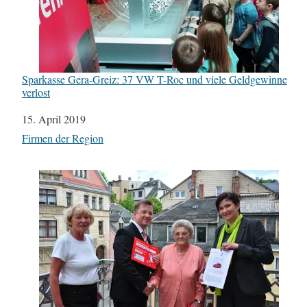
Sparkasse Gera-Greiz: 37 VW T-Roc und viele Geldgewinne
verlost
Datum
15. April 2019
In Bezug auf
Firmen der Region