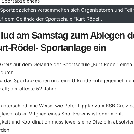
portabzeichen versammelten sich Organisatoren und Teil
 dem Gelände der Sportschule "Kurt Rödel".
z lud am Samstag zum Ablegen d
rt-Rödel- Sportanlage ein
Greiz auf dem Gelände der Sportschule „Kurt Rödel“ einen
durch.
tag das Sportabzeichen und eine Urkunde entegegennehmen
alt; der älteste 52 Jahre.
unterschiedliche Weise, wie Peter Lippke vom KSB Greiz s
ich, ob er Mitglied eines Sportvereins ist oder nicht.
gkeit und Koordination muss jeweils eine Disziplin absolvier
rden.