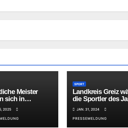
SPORT
liche Meister
Landkreis Greiz wä
en sich in
die Sportler des J
etaube
2023
5, 2025
JAN. 31, 2024
EMELDUNG
PRESSEMELDUNG