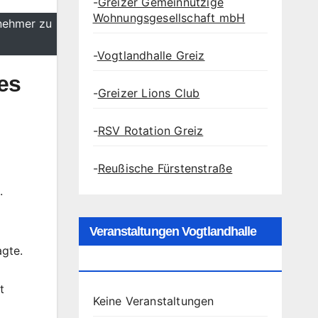
-
Greizer Gemeinnützige
Wohnungsgesellschaft mbH
nehmer zu
-
Vogtlandhalle Greiz
es
-
Greizer Lions Club
-
RSV Rotation Greiz
-
Reußische Fürstenstraße
.
Veranstaltungen Vogtlandhalle
agte.
Greiz
t
Keine Veranstaltungen