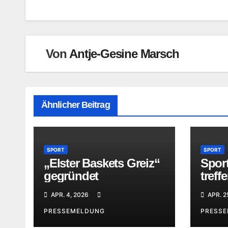
Von
Antje-Gesine Marsch
Ähnlicher Beitrag
SPORT
SPORT
„Elster Baskets Greiz“
Sport
gegründet
treff
Wild
APR. 4, 2026
APR. 2
PRESSEMELDUNG
PRESS