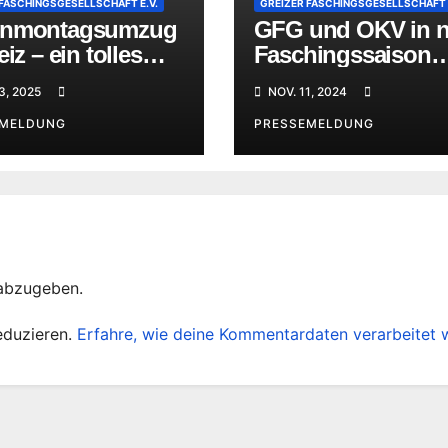
 FASCHINGSGESELLSCHAFT E.V.
GREIZER FASCHINGSGESELLSCHAFT E
enmontagsumzug
GFG und OKV in 
eiz – ein tolles
Faschingssaison
nis
gestartet
3, 2025
NOV. 11, 2024
EMELDUNG
PRESSEMELDUNG
abzugeben.
eduzieren.
Erfahre, wie deine Kommentardaten verarbeitet 