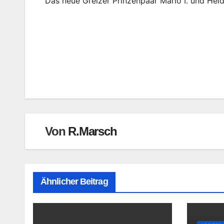
Das neue Greizer Prinzenpaar Mario I. und Heidi
Beitragsnavigation
Von
R.Marsch
Ähnlicher Beitrag