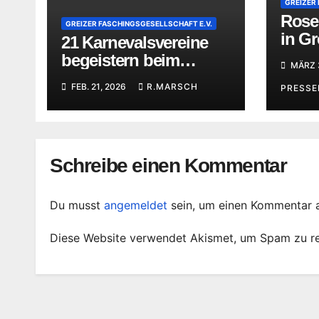
GREIZER
Ros
GREIZER FASCHINGSGESELLSCHAFT E.V.
in Gr
21 Karnevalsvereine
Erleb
begeistern beim
MÄRZ 
Rosenmontagsumzug
FEB. 21, 2026
R.MARSCH
PRESS
Schreibe einen Kommentar
Du musst
angemeldet
sein, um einen Kommentar 
Diese Website verwendet Akismet, um Spam zu r