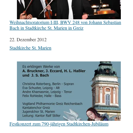
Weihnachtsoratorium I-III, BWV 248 von Johann Sebastian
Bach in Stadtkirche St. Marien in Greiz
Datum
22. Dezember 2012
In Bezug auf
Stadtkirche St. Marien
Festkonzert zum 790-jährigen Stadtkirchen-Jubiläum