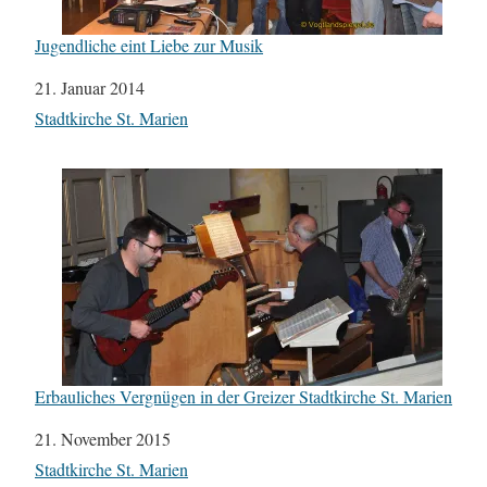
Jugendliche eint Liebe zur Musik
Datum
21. Januar 2014
In Bezug auf
Stadtkirche St. Marien
Erbauliches Vergnügen in der Greizer Stadtkirche St. Marien
Datum
21. November 2015
In Bezug auf
Stadtkirche St. Marien