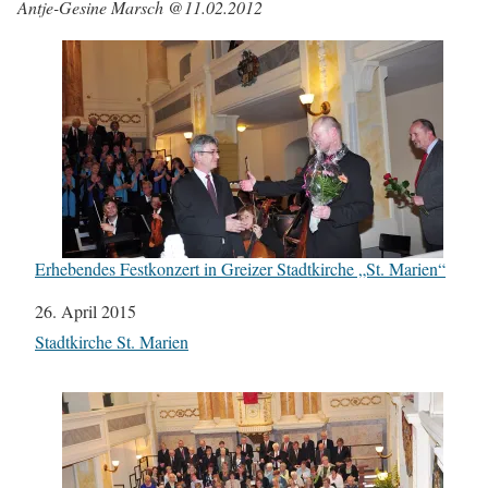
Antje-Gesine Marsch @11.02.2012
Erhebendes Festkonzert in Greizer Stadtkirche „St. Marien“
Datum
26. April 2015
In Bezug auf
Stadtkirche St. Marien