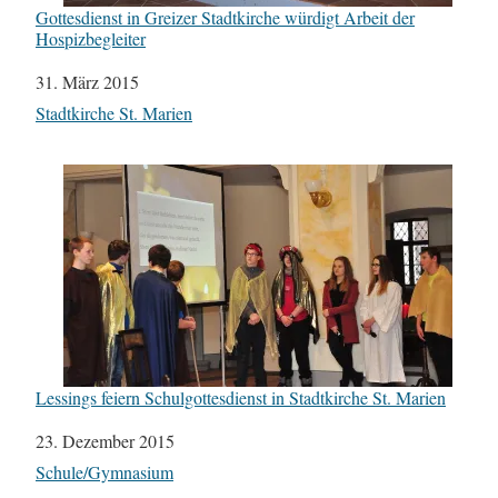
Gottesdienst in Greizer Stadtkirche würdigt Arbeit der
Hospizbegleiter
Datum
31. März 2015
In Bezug auf
Stadtkirche St. Marien
Lessings feiern Schulgottesdienst in Stadtkirche St. Marien
Datum
23. Dezember 2015
In Bezug auf
Schule/Gymnasium