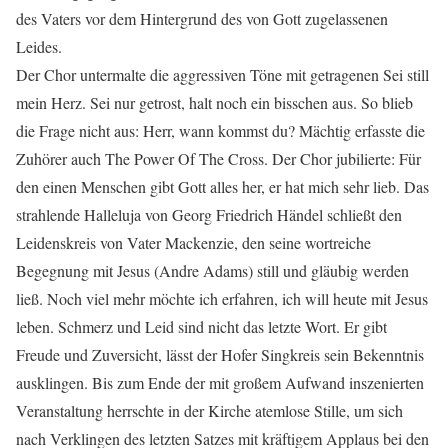
des Vaters vor dem Hintergrund des von Gott zugelassenen
Leides.
Der Chor untermalte die aggressiven Töne mit getragenen Sei still
mein Herz. Sei nur getrost, halt noch ein bisschen aus. So blieb
die Frage nicht aus: Herr, wann kommst du? Mächtig erfasste die
Zuhörer auch The Power Of The Cross. Der Chor jubilierte: Für
den einen Menschen gibt Gott alles her, er hat mich sehr lieb. Das
strahlende Halleluja von Georg Friedrich Händel schließt den
Leidenskreis von Vater Mackenzie, den seine wortreiche
Begegnung mit Jesus (Andre Adams) still und gläubig werden
ließ. Noch viel mehr möchte ich erfahren, ich will heute mit Jesus
leben. Schmerz und Leid sind nicht das letzte Wort. Er gibt
Freude und Zuversicht, lässt der Hofer Singkreis sein Bekenntnis
ausklingen. Bis zum Ende der mit großem Aufwand inszenierten
Veranstaltung herrschte in der Kirche atemlose Stille, um sich
nach Verklingen des letzten Satzes mit kräftigem Applaus bei den