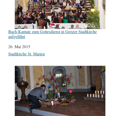
Bach-Kantate zum Gottesdienst in Greizer Stadtkirche
aufgeführt
Datum
26. Mai 2015
In Bezug auf
Stadtkirche St. Marien