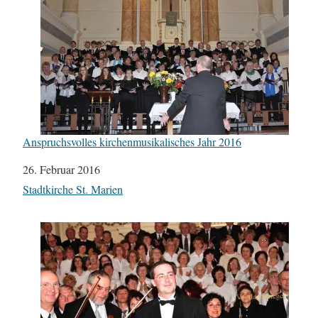
Anspruchsvolles kirchenmusikalisches Jahr 2016
Datum
26. Februar 2016
In Bezug auf
Stadtkirche St. Marien