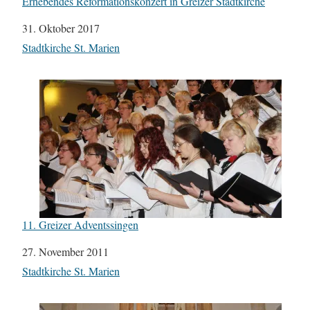
Erhebendes Reformationskonzert in Greizer Stadtkirche
Datum
31. Oktober 2017
In Bezug auf
Stadtkirche St. Marien
11. Greizer Adventssingen
Datum
27. November 2011
In Bezug auf
Stadtkirche St. Marien