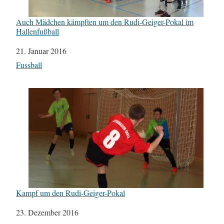
Auch Mädchen kämpften um den Rudi-Geiger-Pokal im
Hallenfußball
Datum
21. Januar 2016
In Bezug auf
Fussball
Kampf um den Rudi-Geiger-Pokal
Datum
23. Dezember 2016