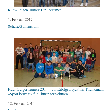
Rudi-Geiger-Turnier: Ein Resümee
Datum
1. Februar 2017
In Bezug auf
Schule/Gymnasium
Rudi-Geiger-Turnier 2014 – ein Erfolgsprojekt im Themenjahr
»Sport bewegt« für Thüringer Schulen
Datum
12. Februar 2014