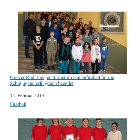
Greizer Rudi-Geiger-Turnier im Hallenfußball für die
Schuljugend erfolgreich beendet
Datum
14. Februar 2013
In Bezug auf
Fussball