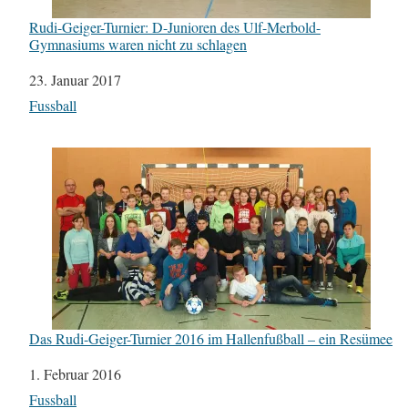
Rudi-Geiger-Turnier: D-Junioren des Ulf-Merbold-
Gymnasiums waren nicht zu schlagen
Datum
23. Januar 2017
In Bezug auf
Fussball
Das Rudi-Geiger-Turnier 2016 im Hallenfußball – ein Resümee
Datum
1. Februar 2016
In Bezug auf
Fussball