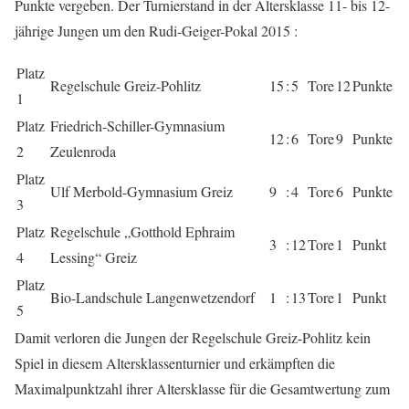
Punkte vergeben. Der Turnierstand in der Altersklasse 11- bis 12-
jährige Jungen um den Rudi-Geiger-Pokal 2015 :
Platz
Regelschule Greiz-Pohlitz
15
:
5
Tore
12
Punkte
1
Platz
Friedrich-Schiller-Gymnasium
12
:
6
Tore
9
Punkte
2
Zeulenroda
Platz
Ulf Merbold-Gymnasium Greiz
9
:
4
Tore
6
Punkte
3
Platz
Regelschule „Gotthold Ephraim
3
:
12
Tore
1
Punkt
4
Lessing“ Greiz
Platz
Bio-Landschule Langenwetzendorf
1
:
13
Tore
1
Punkt
5
Damit verloren die Jungen der Regelschule Greiz-Pohlitz kein
Spiel in diesem Altersklassenturnier und erkämpften die
Maximalpunktzahl ihrer Altersklasse für die Gesamtwertung zum