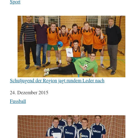
In Bezug auf
Sport
Schuljugend der Region jagt rundem Leder nach
Datum
24. Dezember 2015
In Bezug auf
Fussball