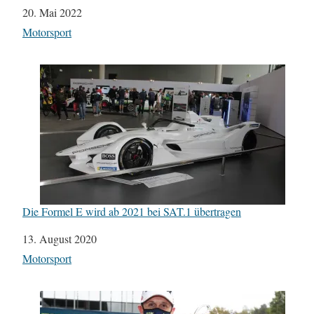
Datum
20. Mai 2022
In Bezug auf
Motorsport
Die Formel E wird ab 2021 bei SAT.1 übertragen
Datum
13. August 2020
In Bezug auf
Motorsport