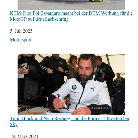
KTM-Pilot Pol Espargaro macht bei der DTM Werbung für die
MotoGP auf dem Sachsenring
Datum
5. Juli 2025
In Bezug auf
Motorsport
Timo Glock und Nico Rosberg sind die Formel 1-Exerten bei
Sky
Datum
19. März 2021