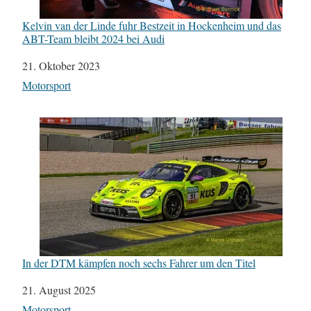
Kelvin van der Linde fuhr Bestzeit in Hockenheim und das
ABT-Team bleibt 2024 bei Audi
Datum
21. Oktober 2023
In Bezug auf
Motorsport
In der DTM kämpfen noch sechs Fahrer um den Titel
Datum
21. August 2025
In Bezug auf
Motorsport