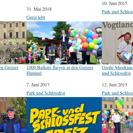
Datum
10. Juni 2015
Datum
31. Mai 2018
In Bezug auf
Park und Schloss
In Bezug auf
Greiz lebt
en Greizer
1000 Ballons fliegen in den Greizer
Große Musiknach
Himmel
und Schlossfest
Datum
7. Juni 2017
Datum
12. Juni 2015
In Bezug auf
Park und Schlossfest
In Bezug auf
Park und Schloss