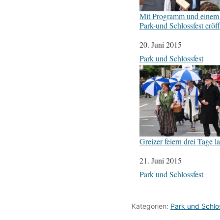
Mit Programm und einem 
Park-und Schlossfest eröf
Datum
20. Juni 2015
In Bezug auf
Park und Schlossfest
Greizer feiern drei Tage l
Datum
21. Juni 2015
In Bezug auf
Park und Schlossfest
Kategorien:
Park und Schlo