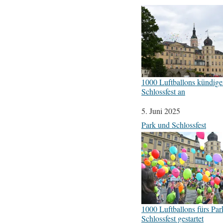
1000 Luftballons kündige
Schlossfest an
Datum
5. Juni 2025
In Bezug auf
Park und Schlossfest
1000 Luftballons fürs Pa
Schlossfest gestartet