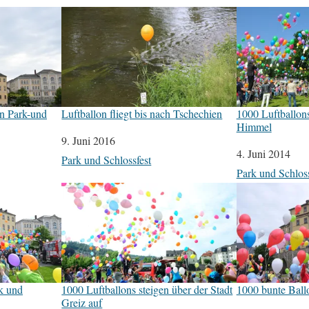
n Park-und
Luftballon fliegt bis nach Tschechien
1000 Luftballons
Himmel
Datum
9. Juni 2016
Datum
4. Juni 2014
In Bezug auf
Park und Schlossfest
In Bezug auf
Park und Schloss
rk und
1000 Luftballons steigen über der Stadt
1000 bunte Ball
Greiz auf