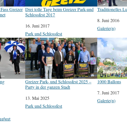
Fass Greizer
Drei tolle Tage beim Greizer Park-und
Traditionelles L
fnet
Schlossfest 2017
Datum
8. Juni 2016
Datum
16. Juni 2017
In Bezug auf
Galerie(n)
In Bezug auf
Park und Schlossfest
ang
Greizer Park- und Schlossfest 2025 –
1000 Ballons
Party in der ganzen Stadt
Datum
7. Juni 2017
Datum
13. Mai 2025
In Bezug auf
Galerie(n)
In Bezug auf
Park und Schlossfest
ssfest