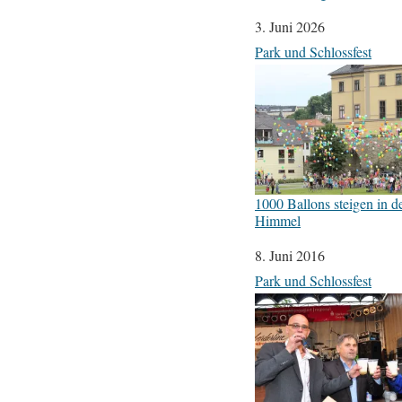
Datum
3. Juni 2026
In Bezug auf
Park und Schlossfest
1000 Ballons steigen in d
Himmel
Datum
8. Juni 2016
In Bezug auf
Park und Schlossfest