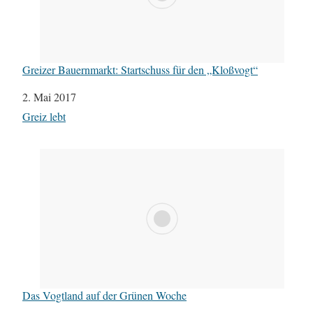
Greizer Bauernmarkt: Startschuss für den „Kloßvogt“
Datum
2. Mai 2017
In Bezug auf
Greiz lebt
Das Vogtland auf der Grünen Woche