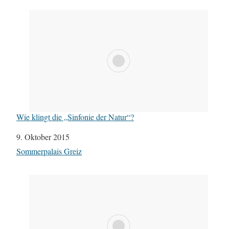
Wie klingt die „Sinfonie der Natur“?
Datum
9. Oktober 2015
In Bezug auf
Sommerpalais Greiz