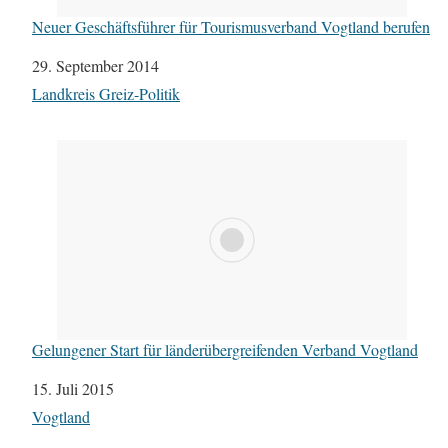
Neuer Geschäftsführer für Tourismusverband Vogtland berufen
Datum
29. September 2014
In Bezug auf
Landkreis Greiz-Politik
Gelungener Start für länderübergreifenden Verband Vogtland
Datum
15. Juli 2015
In Bezug auf
Vogtland