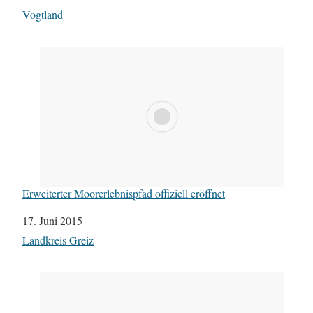
In Bezug auf
Vogtland
Erweiterter Moorerlebnispfad offiziell eröffnet
Datum
17. Juni 2015
In Bezug auf
Landkreis Greiz