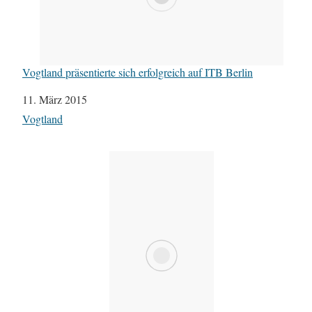
Vogtland präsentierte sich erfolgreich auf ITB Berlin
Datum
11. März 2015
In Bezug auf
Vogtland