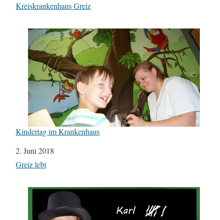
In Bezug auf
Kreiskrankenhaus Greiz
Kindertag im Krankenhaus
Datum
2. Juni 2018
In Bezug auf
Greiz lebt