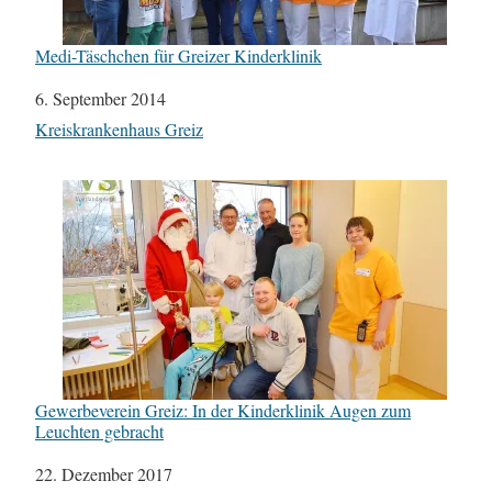
Medi-Täschchen für Greizer Kinderklinik
Datum
6. September 2014
In Bezug auf
Kreiskrankenhaus Greiz
Gewerbeverein Greiz: In der Kinderklinik Augen zum
Leuchten gebracht
Datum
22. Dezember 2017