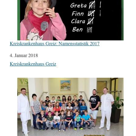
Kreiskrankenhaus Greiz: Namensstatistik 2017
Datum
4. Januar 2018
In Bezug auf
Kreiskrankenhaus Greiz