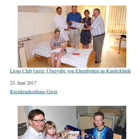
Lions Club Greiz: Übergabe von Elternbetten an Kinderklinik
Datum
23. Juni 2017
In Bezug auf
Kreiskrankenhaus Greiz