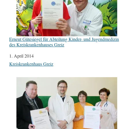
Erneut Gütesiegel für Abteilung Kinder- und Jugendmedizin
des Kreiskrankenhauses Greiz
Datum
1. April 2014
In Bezug auf
Kreiskrankenhaus Greiz