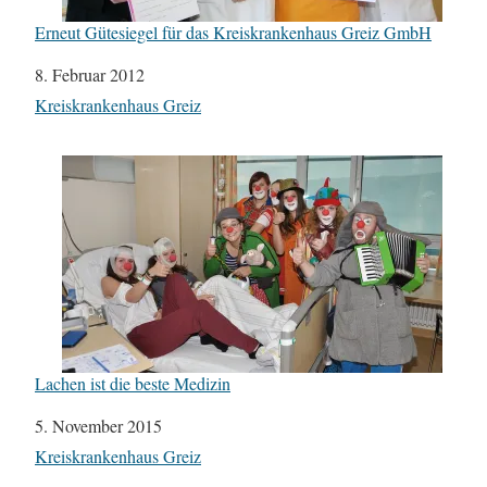
Erneut Gütesiegel für das Kreiskrankenhaus Greiz GmbH
Datum
8. Februar 2012
In Bezug auf
Kreiskrankenhaus Greiz
Lachen ist die beste Medizin
Datum
5. November 2015
In Bezug auf
Kreiskrankenhaus Greiz