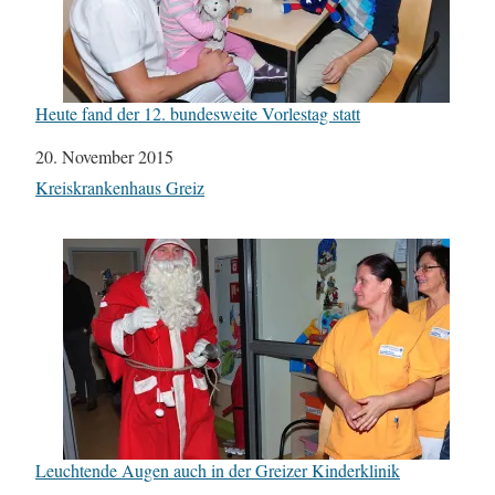
Heute fand der 12. bundesweite Vorlestag statt
Datum
20. November 2015
In Bezug auf
Kreiskrankenhaus Greiz
Leuchtende Augen auch in der Greizer Kinderklinik