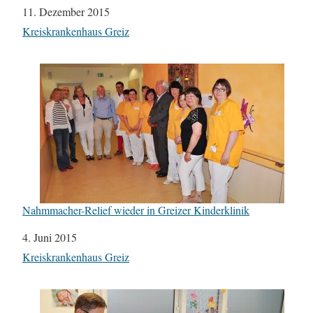
Datum
11. Dezember 2015
In Bezug auf
Kreiskrankenhaus Greiz
Nahmmacher-Relief wieder in Greizer Kinderklinik
Datum
4. Juni 2015
In Bezug auf
Kreiskrankenhaus Greiz