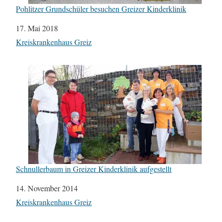
Pohlitzer Grundschüler besuchen Greizer Kinderklinik
Datum
17. Mai 2018
In Bezug auf
Kreiskrankenhaus Greiz
Schnullerbaum in Greizer Kinderklinik aufgestellt
Datum
14. November 2014
In Bezug auf
Kreiskrankenhaus Greiz