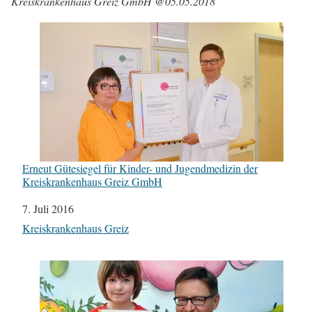
Kreiskrankenhaus Greiz GmbH @05.05.2018
Erneut Gütesiegel für Kinder- und Jugendmedizin der
Kreiskrankenhaus Greiz GmbH
Datum
7. Juli 2016
In Bezug auf
Kreiskrankenhaus Greiz