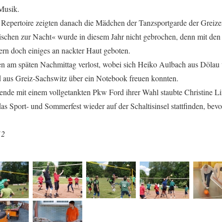
 Musik.
Repertoire zeigten danach die Mädchen der Tanzsportgarde der Greize
tischen zur Nacht« wurde in diesem Jahr nicht gebrochen, denn mit de
ern doch einiges an nackter Haut geboten.
n am späten Nachmittag verlost, wobei sich Heiko Aulbach aus Dölau 
d aus Greiz-Sachswitz über ein Notebook freuen konnten.
de mit einem vollgetankten Pkw Ford ihrer Wahl staubte Christine Li
as Sport- und Sommerfest wieder auf der Schaltisinsel stattfinden, bev
12