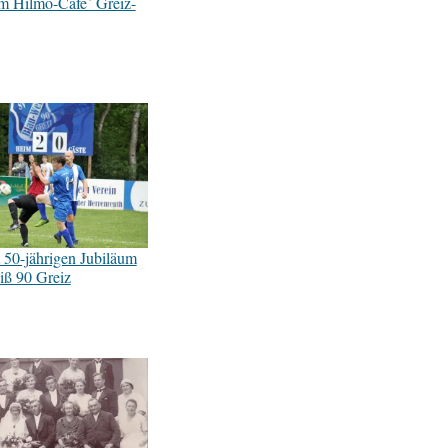
m Hilmo-Cafe` Greiz-
50-jährigen Jubiläum
iß 90 Greiz