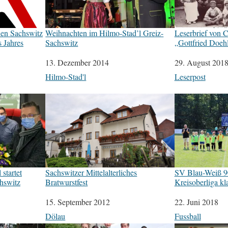
en Sachswitz
Weihnachten im Hilmo-Stad’l Greiz-
Leserbrief von C
 Jahres
Sachswitz
„Gottfried Doeh
Datum
13. Dezember 2014
Datum
29. August 201
In Bezug auf
Hilmo-Stad'l
In Bezug auf
Leserpost
startet
Sachswitzer Mittelalterliches
SV Blau-Weiß 90
chswitz
Bratwurstfest
Kreisoberliga kl
Datum
15. September 2012
Datum
22. Juni 2018
In Bezug auf
Dölau
In Bezug auf
Fussball