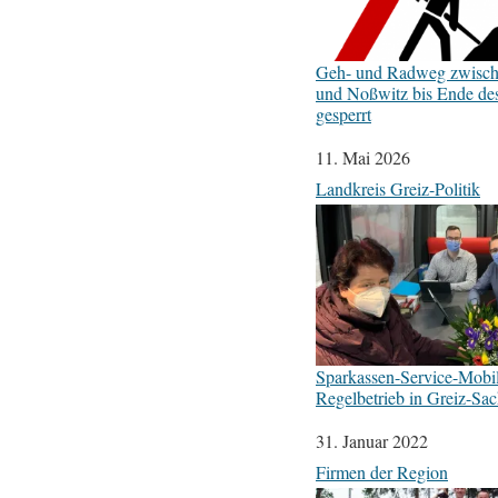
Geh- und Radweg zwisch
und Noßwitz bis Ende des
gesperrt
Datum
11. Mai 2026
In Bezug auf
Landkreis Greiz-Politik
Sparkassen-Service-Mobil 
Regelbetrieb in Greiz-Sa
Datum
31. Januar 2022
In Bezug auf
Firmen der Region