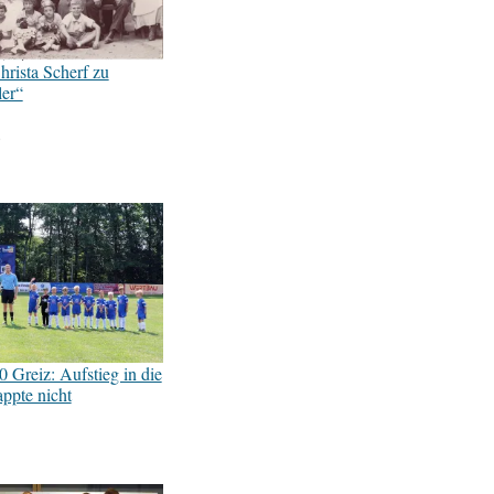
hrista Scherf zu
ler“
8
 Greiz: Aufstieg in die
appte nicht