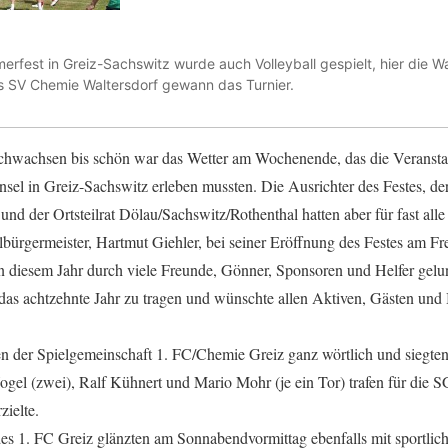
rfest in Greiz-Sachswitz wurde auch Volleyball gespielt, hier die Wa
es SV Chemie Waltersdorf gewann das Turnier.
hsen bis schön war das Wetter am Wochenende, das die Veranstalte
insel in Greiz-Sachswitz erleben mussten. Die Ausrichter des Festes, d
 der Ortsteilrat Dölau/Sachswitz/Rothenthal hatten aber für fast alle
ilbürgermeister, Hartmut Giehler, bei seiner Eröffnung des Festes am 
in diesem Jahr durch viele Freunde, Gönner, Sponsoren und Helfer gelun
das achtzehnte Jahr zu tragen und wünschte allen Aktiven, Gästen und
n der Spielgemeinschaft 1. FC/Chemie Greiz ganz wörtlich und siegte
ogel (zwei), Ralf Kühnert und Mario Mohr (je ein Tor) trafen für die 
zielte.
es 1. FC Greiz glänzten am Sonnabendvormittag ebenfalls mit sportlic