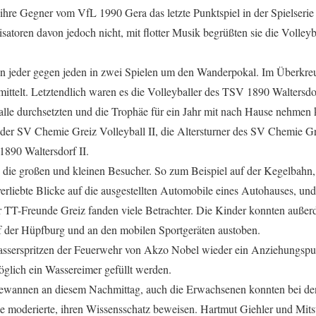
 ihre Gegner vom VfL 1990 Gera das letzte Punktspiel in der Spielserie 
satoren davon jedoch nicht, mit flotter Musik begrüßten sie die Volleyba
en jeder gegen jeden in zwei Spielen um den Wanderpokal. Im Überkr
mittelt. Letztendlich waren es die Volleyballer des TSV 1890 Waltersdor
nhalle durchsetzten und die Trophäe für ein Jahr mit nach Hause nehmen
 der SV Chemie Greiz Volleyball II, die Altersturner des SV Chemie Gr
890 Waltersdorf II.
 die großen und kleinen Besucher. So zum Beispiel auf der Kegelbah
erliebte Blicke auf die ausgestellten Automobile eines Autohauses, und
 TT-Freunde Greiz fanden viele Betrachter. Die Kinder konnten außer
f der Hüpfburg und an den mobilen Sportgeräten austoben.
asserspritzen der Feuerwehr von Akzo Nobel wieder ein Anziehungspu
öglich ein Wassereimer gefüllt werden.
gewannen an diesem Nachmittag, auch die Erwachsenen konnten bei de
e moderierte, ihren Wissensschatz beweisen. Hartmut Giehler und Mitst