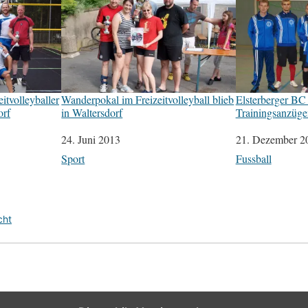
eitvolleyballer
Wanderpokal im Freizeitvolleyball blieb
Elsterberger BC
orf
in Waltersdorf
Trainingsanzüge
Datum
24. Juni 2013
Datum
21. Dezember 2
In Bezug auf
Sport
In Bezug auf
Fussball
cht