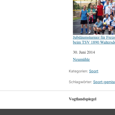
Jubiläumsturnier für Freiz
beim TSV 1890 Waltersd
Datum
30. Juni 2014
In Bezug auf
Neumühle
Kategorien:
Sport
Schlagwörter:
Sport-gemis
Vogtlandspiegel