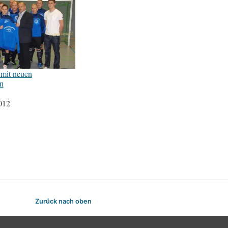
 mit neuen
n
012
Zurück nach oben