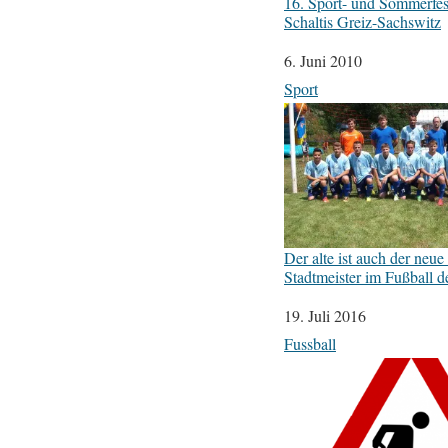
16. Sport- und Sommerfes
Schaltis Greiz-Sachswitz
Datum
6. Juni 2010
In Bezug auf
Sport
Der alte ist auch der neue
Stadtmeister im Fußball 
Datum
19. Juli 2016
In Bezug auf
Fussball