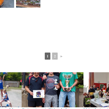
1
2
►