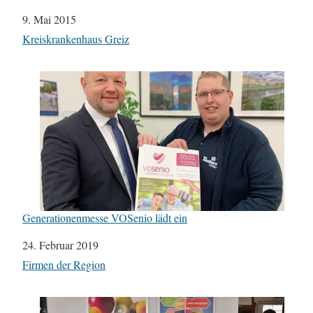
Datum
9. Mai 2015
In Bezug auf
Kreiskrankenhaus Greiz
Generationenmesse VOSenio lädt ein
Datum
24. Februar 2019
In Bezug auf
Firmen der Region