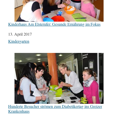
Kinderhaus Am Elsterufer: Gesunde Ernährung im Fokus
Datum
13. April 2017
In Bezug auf
Kindergarten
Hunderte Besucher strömen zum Diabetikertag ins Greizer
Krankenhaus