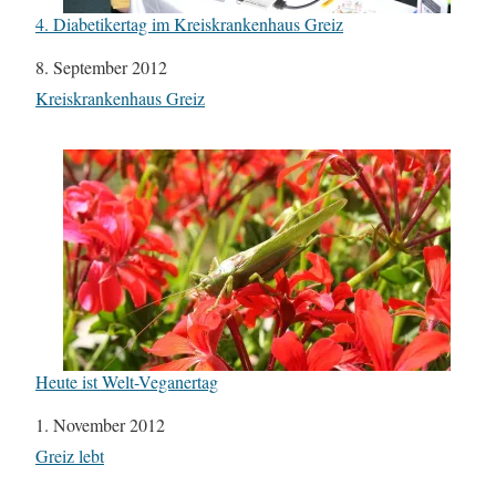
4. Diabetikertag im Kreiskrankenhaus Greiz
Datum
8. September 2012
In Bezug auf
Kreiskrankenhaus Greiz
Heute ist Welt-Veganertag
Datum
1. November 2012
In Bezug auf
Greiz lebt