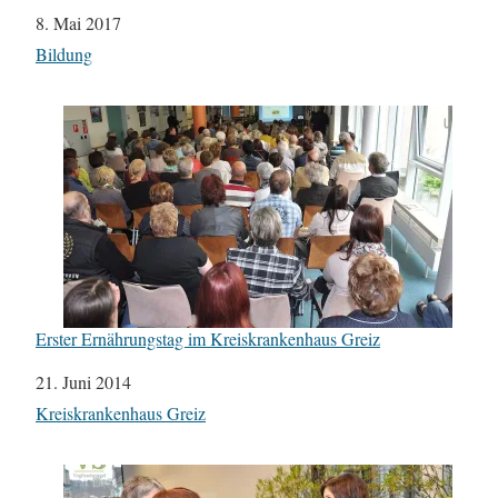
Datum
8. Mai 2017
In Bezug auf
Bildung
Erster Ernährungstag im Kreiskrankenhaus Greiz
Datum
21. Juni 2014
In Bezug auf
Kreiskrankenhaus Greiz