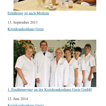
Ernährung ist auch Medizin
Datum
13. September 2013
In Bezug auf
Kreiskrankenhaus Greiz
1. Ernährungstag an der Kreiskrankenhaus Greiz GmbH
Datum
12. Juni 2014
In Bezug auf
Kreiskrankenhaus Greiz