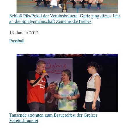
Schloß Pils-Pokal der Vereinsbrauerei Greiz ging dieses Jahr
an die Spielgemeinschaft Zeulenroda/Triebes
Datum
13. Januar 2012
In Bezug auf
Fussball
Tausende strömten zum Brauereifest der Greizer
Vereinsbrauerei