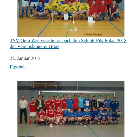
TSV Gera-Westvororte holt sich den Schloß-Pils-Pokal 2018
der Vereinsbrauerei Greiz
Datum
22. Januar 2018
In Bezug auf
Fussball