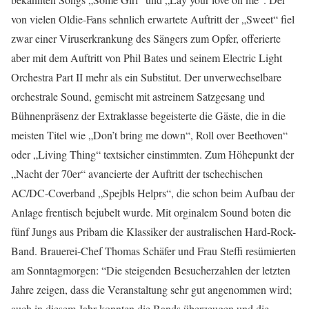
von vielen Oldie-Fans sehnlich erwartete Auftritt der „Sweet“ fiel
zwar einer Viruserkrankung des Sängers zum Opfer, offerierte
aber mit dem Auftritt von Phil Bates und seinem Electric Light
Orchestra Part II mehr als ein Substitut. Der unverwechselbare
orchestrale Sound, gemischt mit astreinem Satzgesang und
Bühnenpräsenz der Extraklasse begeisterte die Gäste, die in die
meisten Titel wie „Don’t bring me down“, Roll over Beethoven“
oder „Living Thing“ textsicher einstimmten. Zum Höhepunkt der
„Nacht der 70er“ avancierte der Auftritt der tschechischen
AC/DC-Coverband „Spejbls Helprs“, die schon beim Aufbau der
Anlage frentisch bejubelt wurde. Mit orginalem Sound boten die
fünf Jungs aus Pribam die Klassiker der australischen Hard-Rock-
Band. Brauerei-Chef Thomas Schäfer und Frau Steffi resümierten
am Sonntagmorgen: “Die steigenden Besucherzahlen der letzten
Jahre zeigen, dass die Veranstaltung sehr gut angenommen wird;
auch in diesem Jahr konnten die Bands überzeugen und die