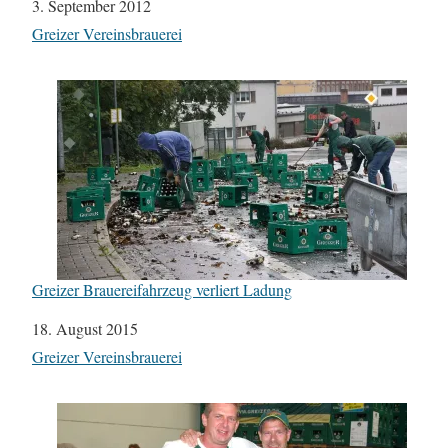
Datum
3. September 2012
In Bezug auf
Greizer Vereinsbrauerei
Greizer Brauereifahrzeug verliert Ladung
Datum
18. August 2015
In Bezug auf
Greizer Vereinsbrauerei