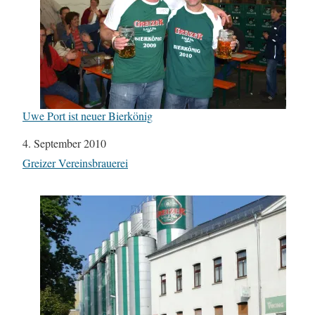
Uwe Port ist neuer Bierkönig
Datum
4. September 2010
In Bezug auf
Greizer Vereinsbrauerei