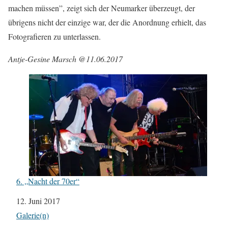
machen müssen”, zeigt sich der Neumarker überzeugt, der
übrigens nicht der einzige war, der die Anordnung erhielt, das
Fotografieren zu unterlassen.
Antje-Gesine Marsch @11.06.2017
6. „Nacht der 70er“
Datum
12. Juni 2017
In Bezug auf
Galerie(n)