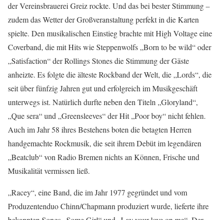
der Vereinsbrauerei Greiz rockte. Und das bei bester Stimmung –
zudem das Wetter der Großveranstaltung perfekt in die Karten
spielte. Den musikalischen Einstieg brachte mit High Voltage eine
Coverband, die mit Hits wie Steppenwolfs „Born to be wild“ oder
„Satisfaction“ der Rollings Stones die Stimmung der Gäste
anheizte. Es folgte die älteste Rockband der Welt, die „Lords“, die
seit über fünfzig Jahren gut und erfolgreich im Musikgeschäft
unterwegs ist. Natürlich durfte neben den Titeln „Gloryland“,
„Que sera“ und „Greensleeves“ der Hit „Poor boy“ nicht fehlen.
Auch im Jahr 58 ihres Bestehens boten die betagten Herren
handgemachte Rockmusik, die seit ihrem Debüt im legendären
„Beatclub“ von Radio Bremen nichts an Können, Frische und
Musikalität vermissen ließ.
„Racey“, eine Band, die im Jahr 1977 gegründet und vom
Produzentenduo Chinn/Chapmann produziert wurde, lieferte ihre
bekannten Songs „Some Girl“ und „Lay your love on me“. Der