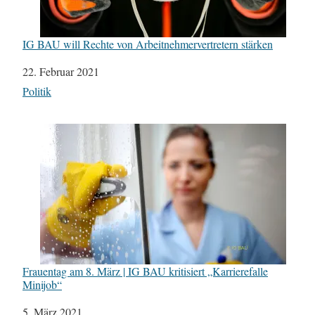
IG BAU will Rechte von Arbeitnehmervertretern stärken
Datum
22. Februar 2021
In Bezug auf
Politik
Frauentag am 8. März | IG BAU kritisiert „Karrierefalle
Minijob“
Datum
5. März 2021