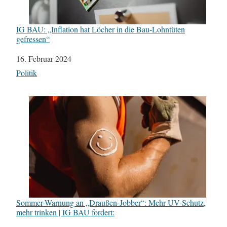
IG BAU: „Inflation hat Löcher in die Bau-Lohntüten
gefressen“
Datum
16. Februar 2024
In Bezug auf
Politik
Sommer-Warnung an „Draußen-Jobber“: Mehr UV-Schutz,
mehr trinken | IG BAU fordert: