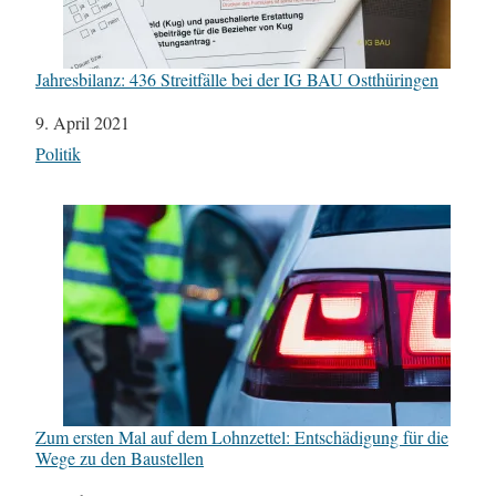
Jahresbilanz: 436 Streitfälle bei der IG BAU Ostthüringen
Datum
9. April 2021
In Bezug auf
Politik
Zum ersten Mal auf dem Lohnzettel: Entschädigung für die
Wege zu den Baustellen