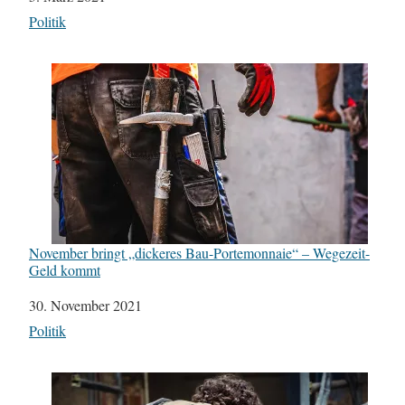
In Bezug auf
Politik
November bringt „dickeres Bau-Portemonnaie“ – Wegezeit-
Geld kommt
Datum
30. November 2021
In Bezug auf
Politik