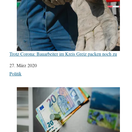
Trotz Corona: Bauarbeiter im Kreis Greiz packen noch zu
Datum
27. März 2020
In Bezug auf
Politik