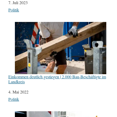
Datum
7. Juli 2023
In Bezug auf
Politik
Einkommen deutlich gestiegen | 2.000 Bau-Beschäftigte im
Landkreis
Datum
4. Mai 2022
In Bezug auf
Politik