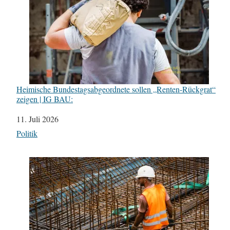
Heimische Bundestagsabgeordnete sollen „Renten-Rückgrat“
zeigen | IG BAU:
Datum
11. Juli 2026
In Bezug auf
Politik